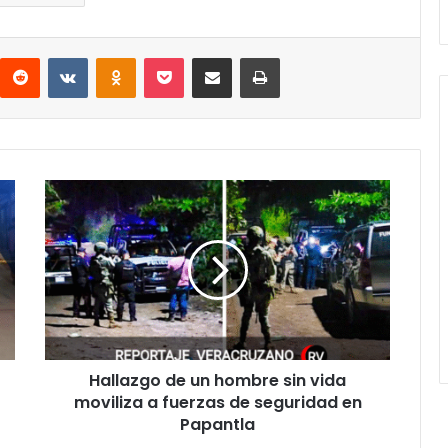
interest
Reddit
VKontakte
Odnoklassniki
Pocket
Compartir por correo electrónico
Imprimir
Hallazgo
de
un
hombre
sin
vida
moviliza
a
fuerzas
Hallazgo de un hombre sin vida
de
seguridad
moviliza a fuerzas de seguridad en
en
Papantla
Papantla