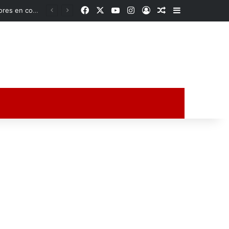
Facebook
X
YouTube
Instagram
Acceso
Publicación al a
Barra lateral
Sheinbaum cierra la puerta al fracking en Tampico-Misantla; Veracruz queda fuera de proyectos de gas no convencional
ción al azar