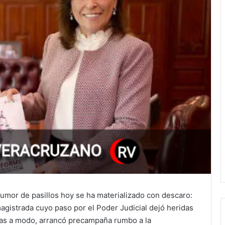
mor de pasillos hoy se ha materializado con descaro:
agistrada cuyo paso por el Poder Judicial dejó heridas
ras a modo, arrancó precampaña rumbo a la