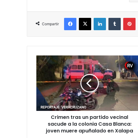
Facebook
X
LinkedIn
Tumblr
P
Compartir
Crimen
tras
un
partido
vecinal
sacude
a
la
colonia
Crimen tras un partido vecinal
Casa
Blanca:
sacude a la colonia Casa Blanca:
joven
joven muere apuñalado en Xalapa
muere