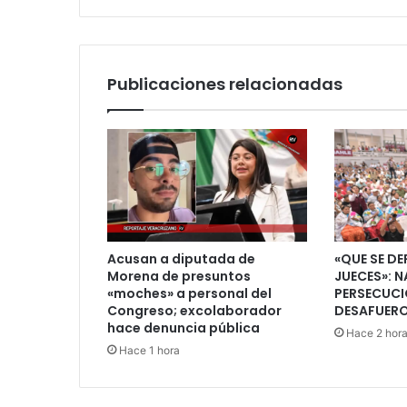
apuñalado
en
Xalapa
Publicaciones relacionadas
Acusan a diputada de
«QUE SE DE
Morena de presuntos
JUECES»: N
«moches» a personal del
PERSECUCI
Congreso; excolaborador
DESAFUERO
hace denuncia pública
Hace 2 hor
Hace 1 hora