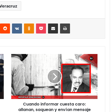
Veracruz
interest
Reddit
VKontakte
Odnoklassniki
Pocket
Compartir por correo electrónico
Imprimir
Cuando
informar
cuesta
caro:
allanan,
saquean
y
envían
mensaje
Cuando informar cuesta caro:
de
intimidación
allanan, saquean y envían mensaje