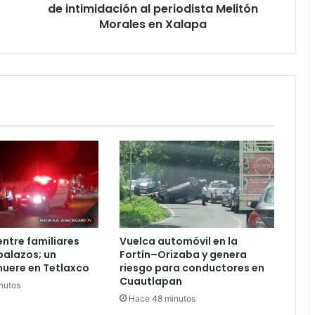
al
de intimidación al periodista Melitón
periodista
Morales en Xalapa
Melitón
Morales
en
Xalapa
entre familiares
Vuelca automóvil en la
balazos; un
Fortín–Orizaba y genera
uere en Tetlaxco
riesgo para conductores en
Cuautlapan
nutos
Hace 48 minutos