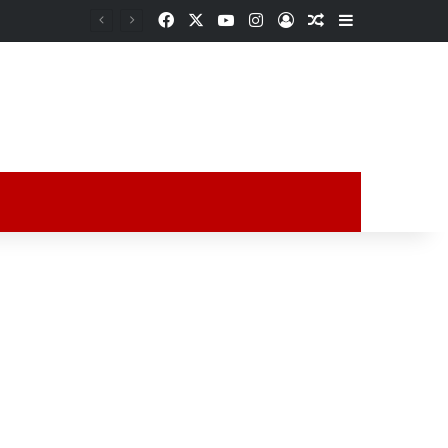
Facebook
X
YouTube
Instagram
Acceso
Publicación al a
Barra lateral
ción al azar