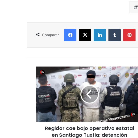
Facebook
X
LinkedIn
Tumblr
P
Compartir
Regidor
cae
bajo
operativo
estatal
en
Santiago
Tuxtla:
detención
Regidor cae bajo operativo estatal
sacude
al
en Santiago Tuxtla: detención