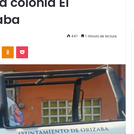
a colonia El
zaba
441
1 minuto de lectura
VKontakte
Odnoklassniki
Pocket