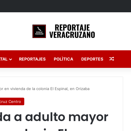
stico del clima para este domingo 9 de agosto de 2026 en Veracruz
Publica
TAL
REPORTAJES
POLÌTICA
DEPORTES
or en vivienda de la colonia El Espinal, en Orizaba
cruz Centro
ida a adulto mayor