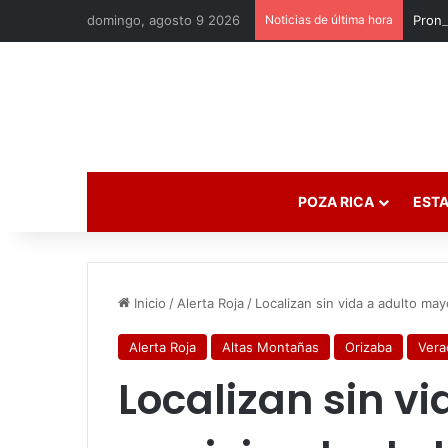
domingo, agosto 9 2026
Noticias de última hora
Pronó
POZA RICA
ESTA
Inicio
/
Alerta Roja
/
Localizan sin vida a adulto may
Alerta Roja
Altas Montañas
Orizaba
Vera
Localizan sin v