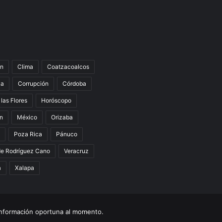
n
Clima
Coatzacoalcos
la
Corrupción
Córdoba
 las Flores
Horóscopo
án
México
Orizaba
Poza Rica
Pánuco
de Rodríguez Cano
Veracruz
a
Xalapa
nformación oportuna al momento.