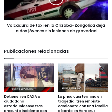
Orizaba–
Zongolica
deja
a
Volcadura de taxi en la Orizaba–Zongolica deja
dos
jóvenes
a dos jóvenes sin lesiones de gravedad
sin
lesiones
de
Publicaciones relacionadas
gravedad
Detienen en CAXA a
La prisa casi termina en
ciudadano
tragedia: tren embiste
estadounidense tras
camioneta con una familia
presunto incidente con
a bordo en Veracruz