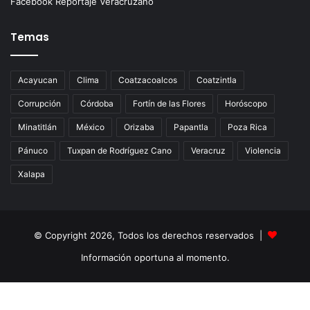
Facebook Reportaje Veracruzano
Temas
Acayucan
Clima
Coatzacoalcos
Coatzintla
Corrupción
Córdoba
Fortín de las Flores
Horóscopo
Minatitlán
México
Orizaba
Papantla
Poza Rica
Pánuco
Tuxpan de Rodríguez Cano
Veracruz
Violencia
Xalapa
© Copyright 2026, Todos los derechos reservados |
Información oportuna al momento.