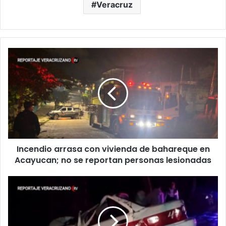
Veracruz
Incendio
arrasa
con
vivienda
de
bahareque
en
Acayucan;
no
Incendio arrasa con vivienda de bahareque en
se
reportan
Acayucan; no se reportan personas lesionadas
personas
lesionadas
Volcadura
de
taxi
en
la