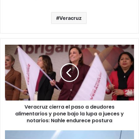
Veracruz
Veracruz
cierra
el
paso
a
deudores
alimentarios
y
pone
Veracruz cierra el paso a deudores
bajo
la
alimentarios y pone bajo la lupa a jueces y
lupa
notarios: Nahle endurece postura
a
jueces
Volcadura
y