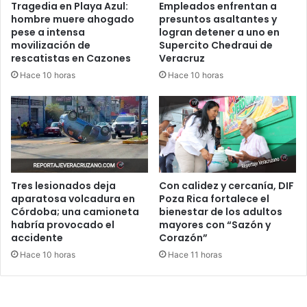
Tragedia en Playa Azul:
Empleados enfrentan a
hombre muere ahogado
presuntos asaltantes y
pese a intensa
logran detener a uno en
movilización de
Supercito Chedraui de
rescatistas en Cazones
Veracruz
Hace 10 horas
Hace 10 horas
Tres lesionados deja
Con calidez y cercanía, DIF
aparatosa volcadura en
Poza Rica fortalece el
Córdoba; una camioneta
bienestar de los adultos
habría provocado el
mayores con “Sazón y
accidente
Corazón”
Hace 10 horas
Hace 11 horas