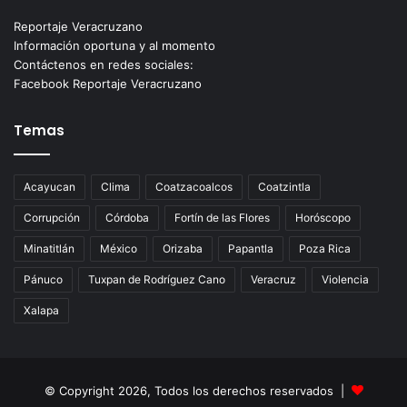
Reportaje Veracruzano
Información oportuna y al momento
Contáctenos en redes sociales:
Facebook Reportaje Veracruzano
Temas
Acayucan
Clima
Coatzacoalcos
Coatzintla
Corrupción
Córdoba
Fortín de las Flores
Horóscopo
Minatitlán
México
Orizaba
Papantla
Poza Rica
Pánuco
Tuxpan de Rodríguez Cano
Veracruz
Violencia
Xalapa
© Copyright 2026, Todos los derechos reservados |