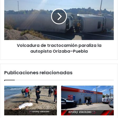
de
notarios:
tractocamión
Nahle
paraliza
endurece
la
postura
autopista
Orizaba–
Puebla
Volcadura de tractocamión paraliza la
autopista Orizaba–Puebla
Publicaciones relacionadas