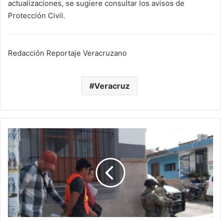
actualizaciones, se sugiere consultar los avisos de
Protección Civil.
Redacción Reportaje Veracruzano
Veracruz
Camarón
de
Tejeda
vuelve
a
estremecerse:
orden
de
aprehensión