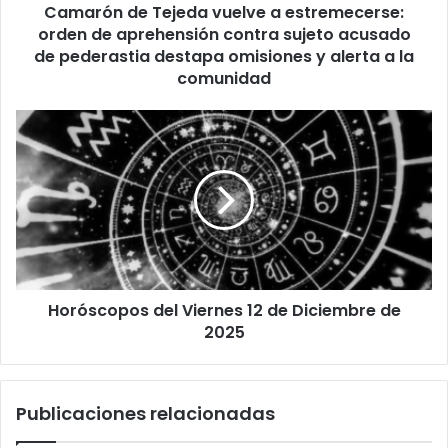
Camarón de Tejeda vuelve a estremecerse:
contra
sujeto
orden de aprehensión contra sujeto acusado
acusado
de pederastia destapa omisiones y alerta a la
de
comunidad
pederastia
destapa
Horóscopos
omisiones
del
y
Viernes
alerta
12
a
de
la
Diciembre
comunidad
de
2025
Horóscopos del Viernes 12 de Diciembre de
2025
Publicaciones relacionadas