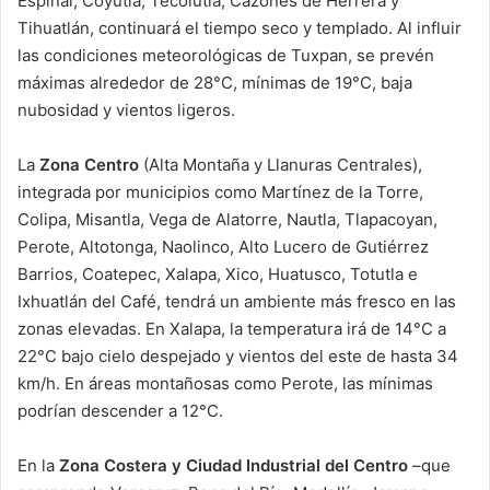
Espinal, Coyutla, Tecolutla, Cazones de Herrera y
Tihuatlán, continuará el tiempo seco y templado. Al influir
las condiciones meteorológicas de Tuxpan, se prevén
máximas alrededor de 28°C, mínimas de 19°C, baja
nubosidad y vientos ligeros.
La
Zona Centro
(Alta Montaña y Llanuras Centrales),
integrada por municipios como Martínez de la Torre,
Colipa, Misantla, Vega de Alatorre, Nautla, Tlapacoyan,
Perote, Altotonga, Naolinco, Alto Lucero de Gutiérrez
Barrios, Coatepec, Xalapa, Xico, Huatusco, Totutla e
Ixhuatlán del Café, tendrá un ambiente más fresco en las
zonas elevadas. En Xalapa, la temperatura irá de 14°C a
22°C bajo cielo despejado y vientos del este de hasta 34
km/h. En áreas montañosas como Perote, las mínimas
podrían descender a 12°C.
En la
Zona Costera y Ciudad Industrial del Centro
–que