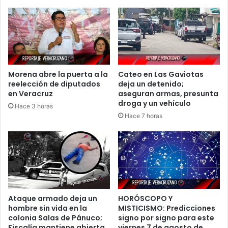
Morena abre la puerta a la
Cateo en Las Gaviotas
reelección de diputados
deja un detenido;
en Veracruz
aseguran armas, presunta
droga y un vehículo
Hace 3 horas
Hace 7 horas
Ataque armado deja un
HORÓSCOPO Y
hombre sin vida en la
MISTICISMO: Predicciones
colonia Salas de Pánuco;
signo por signo para este
Fiscalía mantiene abierta
viernes 7 de agosto de