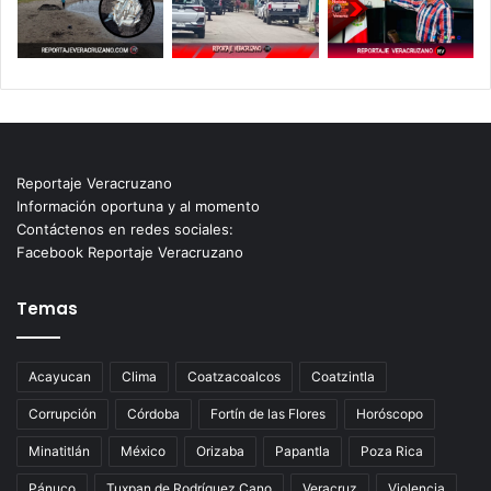
Reportaje Veracruzano
Información oportuna y al momento
Contáctenos en redes sociales:
Facebook Reportaje Veracruzano
Temas
Acayucan
Clima
Coatzacoalcos
Coatzintla
Corrupción
Córdoba
Fortín de las Flores
Horóscopo
Minatitlán
México
Orizaba
Papantla
Poza Rica
Pánuco
Tuxpan de Rodríguez Cano
Veracruz
Violencia