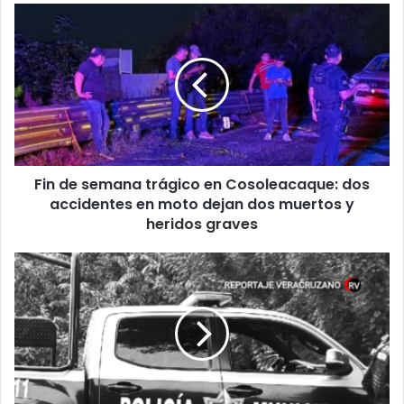
Fin
de
semana
trágico
en
Cosoleacaque:
dos
accidentes
en
Fin de semana trágico en Cosoleacaque: dos
moto
dejan
accidentes en moto dejan dos muertos y
dos
heridos graves
muertos
y
Restos
heridos
de
graves
una
joven
son
hallados
ocultos
en