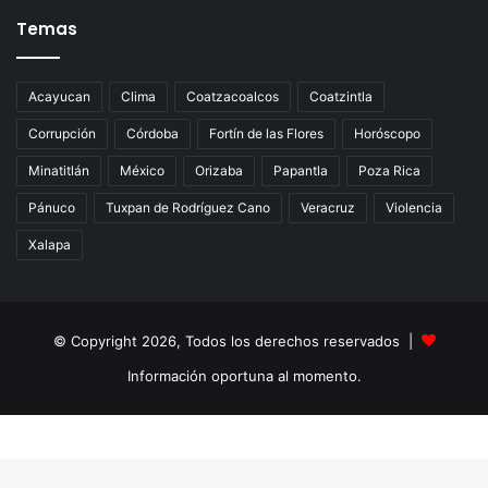
Temas
Acayucan
Clima
Coatzacoalcos
Coatzintla
Corrupción
Córdoba
Fortín de las Flores
Horóscopo
Minatitlán
México
Orizaba
Papantla
Poza Rica
Pánuco
Tuxpan de Rodríguez Cano
Veracruz
Violencia
Xalapa
© Copyright 2026, Todos los derechos reservados |
Información oportuna al momento.