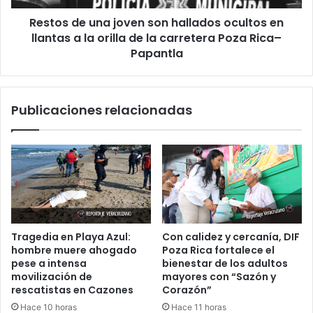
llantas
Restos de una joven son hallados ocultos en
a
la
llantas a la orilla de la carretera Poza Rica–
orilla
Papantla
de
la
carretera
Publicaciones relacionadas
Poza
Rica–
Papantla
Tragedia en Playa Azul:
Con calidez y cercanía, DIF
hombre muere ahogado
Poza Rica fortalece el
pese a intensa
bienestar de los adultos
movilización de
mayores con “Sazón y
rescatistas en Cazones
Corazón”
Hace 10 horas
Hace 11 horas