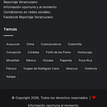
Reportaje Veracruzano
Información oportuna y al momento
Contáctenos en redes sociales:
Facebook Reportaje Veracruzano
Temas
Acayucan
Clima
Coatzacoalcos
Coatzintla
Corrupción
Córdoba
Fortín de las Flores
Horóscopo
Minatitlán
México
Orizaba
Papantla
Poza Rica
Pánuco
Tuxpan de Rodríguez Cano
Veracruz
Violencia
Xalapa
© Copyright 2026, Todos los derechos reservados |
Información oportuna al momento.