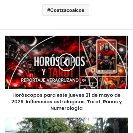
Coatzacoalcos
Horóscopos
para
este
jueves
21
de
mayo
de
2026:
Horóscopos para este jueves 21 de mayo de
Influencias
astrológicas,
2026: Influencias astrológicas, Tarot, Runas y
Tarot,
Numerología
Runas
y
Calor
Numerología
dispara
presencia