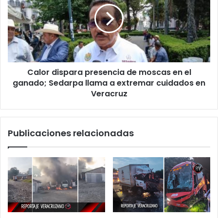
de
moscas
en
el
ganado;
Sedarpa
Calor dispara presencia de moscas en el
llama
a
ganado; Sedarpa llama a extremar cuidados en
extremar
Veracruz
cuidados
en
Veracruz
Publicaciones relacionadas