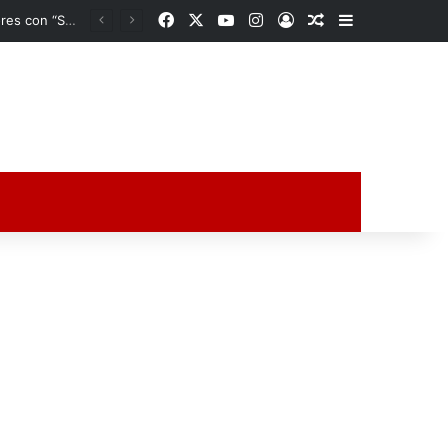
Facebook
X
YouTube
Instagram
Acceso
Publicación al a
Barra lateral
Con calidez y cercanía, DIF Poza Rica fortalece el bienestar de los adultos mayores con “Sazón y Corazón”
ción al azar