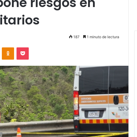
pone riesgos en
tarios
187
1 minuto de lectura
VKontakte
Odnoklassniki
Pocket