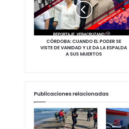
PODER
SE
VISTE
DE
VANIDAD
Y
CÓRDOBA: CUANDO EL PODER SE
LE
DA
VISTE DE VANIDAD Y LE DA LA ESPALDA
LA
A SUS MUERTOS
ESPALDA
A
SUS
MUERTOS
Publicaciones relacionadas