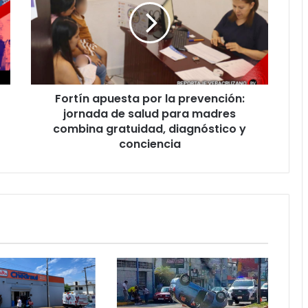
la
prevención:
jornada
de
salud
para
Fortín apuesta por la prevención:
madres
combina
jornada de salud para madres
gratuidad,
combina gratuidad, diagnóstico y
diagnóstico
conciencia
y
conciencia