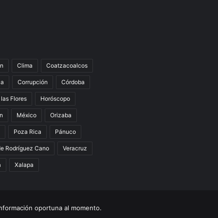
n
Clima
Coatzacoalcos
la
Corrupción
Córdoba
 las Flores
Horóscopo
án
México
Orizaba
Poza Rica
Pánuco
de Rodríguez Cano
Veracruz
a
Xalapa
nformación oportuna al momento.