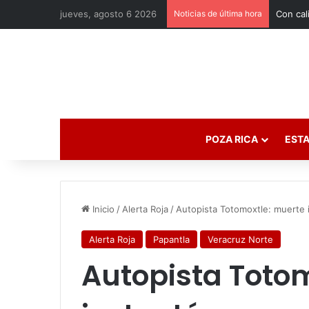
jueves, agosto 6 2026
Noticias de última hora
POZA RICA
ESTA
Inicio
/
Alerta Roja
/
Autopista Totomoxtle: muerte 
Alerta Roja
Papantla
Veracruz Norte
Autopista Toto