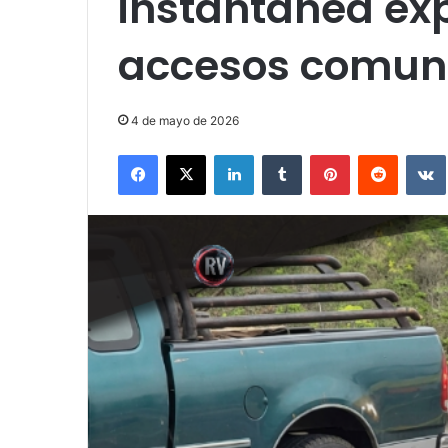
instantánea ex
accesos comuni
4 de mayo de 2026
Facebook
X
LinkedIn
Tumblr
Pinterest
Reddit