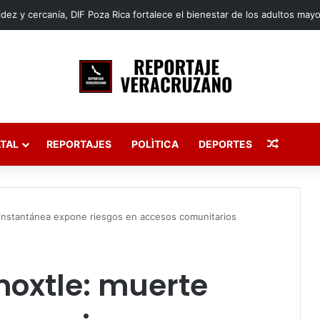
Publica
TAL
REPORTAJES
POLÌTICA
DEPORTES
instantánea expone riesgos en accesos comunitarios
moxtle: muerte