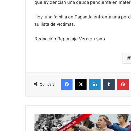
que evidencian una deuda pendiente en materia
Hoy, una familia en Papantla enfrenta una pér
su lista de víctimas.
Redacción Reportaje Veracruzano
Facebook
X
LinkedIn
Tumblr
P
Compartir
CÓRDOBA:
CUANDO
EL