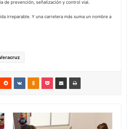
 de prevención, señalización y control vial.
dida irreparable. Y una carretera más suma un nombre a
Veracruz
interest
Reddit
VKontakte
Odnoklassniki
Pocket
Compartir por correo electrónico
Imprimir
Fortín
apuesta
por