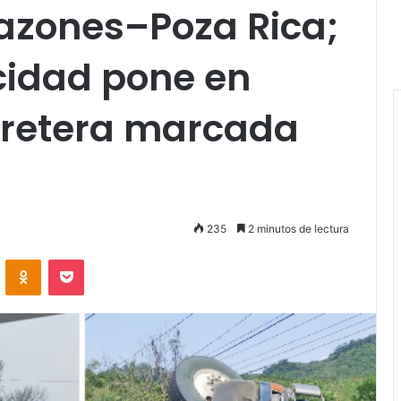
Cazones–Poza Rica;
ocidad pone en
rretera marcada
235
2 minutos de lectura
VKontakte
Odnoklassniki
Pocket