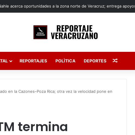
Publica
TAL
REPORTAJES
POLÌTICA
DEPORTES
ado en la Cazones–Poza Rica; otra vez la velocidad pone en
TM termina