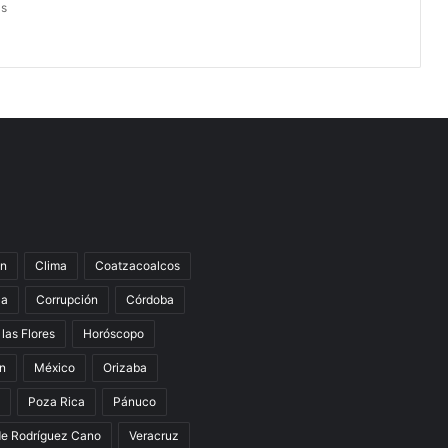
as
n
Clima
Coatzacoalcos
la
Corrupción
Córdoba
 las Flores
Horóscopo
án
México
Orizaba
Poza Rica
Pánuco
de Rodríguez Cano
Veracruz