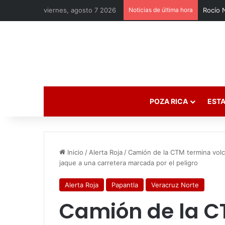
viernes, agosto 7 2026
Noticias de última hora
POZA RICA
ESTA
Inicio
/
Alerta Roja
/
Camión de la CTM termina volc
jaque a una carretera marcada por el peligro
Alerta Roja
Papantla
Veracruz Norte
Camión de la C