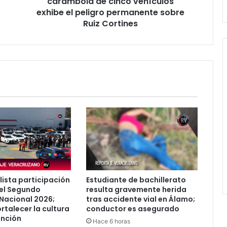
carambola de cinco vehículos
el
exhibe el peligro permanente sobre
peligro
Ruiz Cortines
permanente
sobre
Ruiz
Cortines
lista participación
Estudiante de bachillerato
el Segundo
resulta gravemente herida
Nacional 2026;
tras accidente vial en Álamo;
rtalecer la cultura
conductor es asegurado
ención
Hace 6 horas