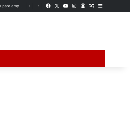
Facebook
X
YouTube
Instagram
Acceso
Publicación al a
Barra lateral
Rocío Nahle acerca oportunidades a la zona norte de Veracruz; entrega apoyos para emprendedores y anuncia obra histórica para Poza Rica
ción al azar