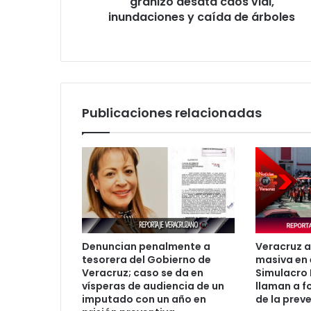
granizo desata caos vial,
y
inundaciones y caída de árboles
caída
de
árboles
Publicaciones relacionadas
Denuncian penalmente a
Veracruz a
tesorera del Gobierno de
masiva en 
Veracruz; caso se da en
Simulacro 
vísperas de audiencia de un
llaman a fo
imputado con un año en
de la prev