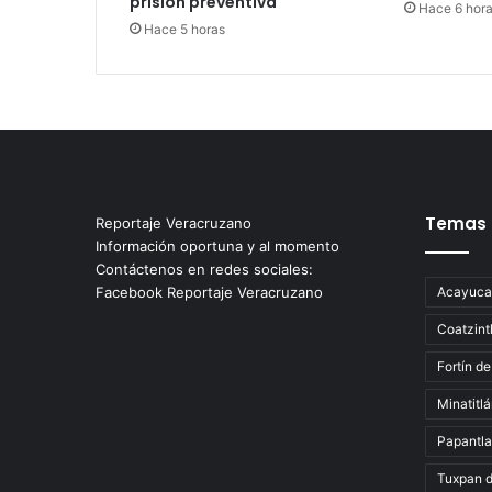
prisión preventiva
Hace 6 hor
Hace 5 horas
Temas
Reportaje Veracruzano
Información oportuna y al momento
Contáctenos en redes sociales:
Facebook Reportaje Veracruzano
Acayuca
Coatzint
Fortín de
Minatitl
Papantla
Tuxpan 