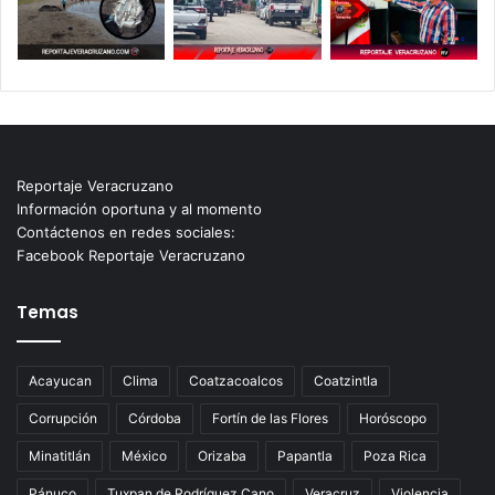
Reportaje Veracruzano
Información oportuna y al momento
Contáctenos en redes sociales:
Facebook Reportaje Veracruzano
Temas
Acayucan
Clima
Coatzacoalcos
Coatzintla
Corrupción
Córdoba
Fortín de las Flores
Horóscopo
Minatitlán
México
Orizaba
Papantla
Poza Rica
Pánuco
Tuxpan de Rodríguez Cano
Veracruz
Violencia