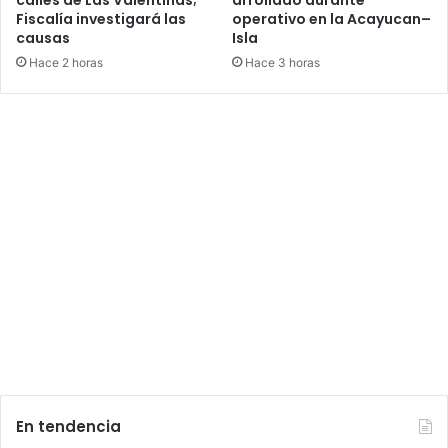
calles de Las Valentinas;
arrollado durante
Fiscalía investigará las
operativo en la Acayucan–
causas
Isla
Hace 2 horas
Hace 3 horas
En tendencia