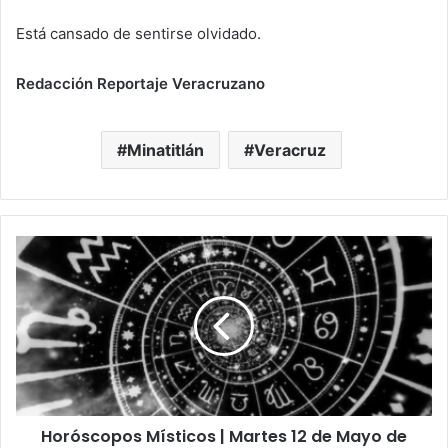
Está cansado de sentirse olvidado.
Redacción Reportaje Veracruzano
Minatitlán
Veracruz
Horóscopos
Místicos
|
Martes
12
de
Mayo
de
2026
Horóscopos Místicos | Martes 12 de Mayo de
Tarot,