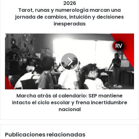
runas
2026
y
Tarot, runas y numerología marcan una
numerología
jornada de cambios, intuición y decisiones
marcan
inesperadas
una
jornada
Marcha
de
atrás
cambios,
al
intuición
calendario:
y
SEP
decisiones
mantiene
inesperadas
intacto
el
ciclo
Marcha atrás al calendario: SEP mantiene
escolar
y
intacto el ciclo escolar y frena incertidumbre
frena
nacional
incertidumbre
nacional
Publicaciones relacionadas