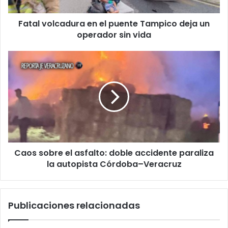
un
operador
Fatal volcadura en el puente Tampico deja un
sin
vida
operador sin vida
Caos
sobre
el
asfalto:
doble
accidente
paraliza
la
autopista
Caos sobre el asfalto: doble accidente paraliza
Córdoba–
Veracruz
la autopista Córdoba–Veracruz
Publicaciones relacionadas