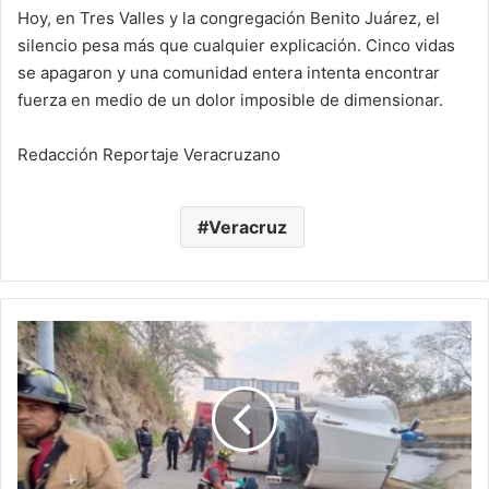
Hoy, en Tres Valles y la congregación Benito Juárez, el
silencio pesa más que cualquier explicación. Cinco vidas
se apagaron y una comunidad entera intenta encontrar
fuerza en medio de un dolor imposible de dimensionar.
Redacción Reportaje Veracruzano
Veracruz
Fatal
volcadura
en
el
puente
Tampico
deja