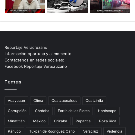
Reportaje Veracruzano
Información oportuna y al momento
Contáctenos en redes sociales:
Facebook Reportaje Veracruzano
Temas
Acayucan
Clima
Coatzacoalcos
Coatzintla
Corrupción
Córdoba
Fortín de las Flores
Horóscopo
Minatitlán
México
Orizaba
Papantla
Poza Rica
Pánuco
Tuxpan de Rodríguez Cano
Veracruz
Violencia