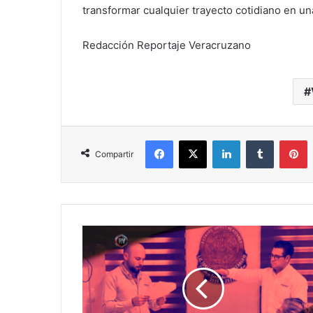
transformar cualquier trayecto cotidiano en u
Redacción Reportaje Veracruzano
Facebook
X
LinkedIn
Tumblr
P
Compartir
Coatzintla:
entre
compadrazgos
y
derrotas
jurídicas,