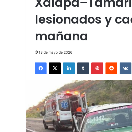
Xalapa–Tamarin
lesionados y ca
mañana
13 de mayo de 2026
Facebook
X
LinkedIn
Tumblr
Pinterest
Reddit