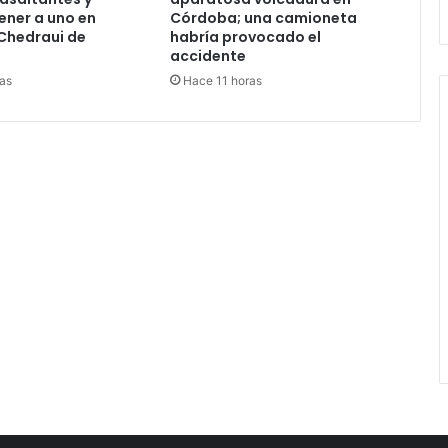
ener a uno en
Córdoba; una camioneta
Chedraui de
habría provocado el
accidente
as
Hace 11 horas