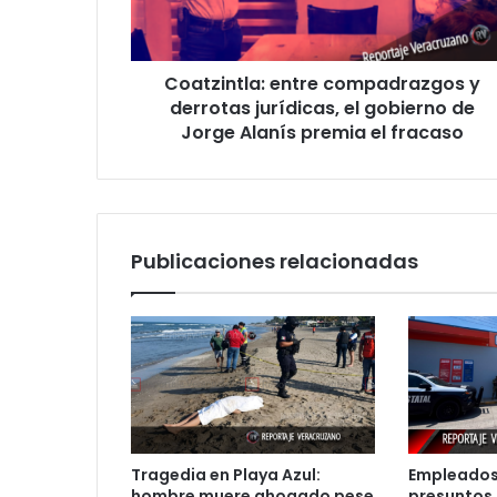
el
gobierno
de
Coatzintla: entre compadrazgos y
Jorge
Alanís
derrotas jurídicas, el gobierno de
premia
Jorge Alanís premia el fracaso
el
fracaso
Publicaciones relacionadas
Tragedia en Playa Azul:
Empleados
hombre muere ahogado pese
presuntos 