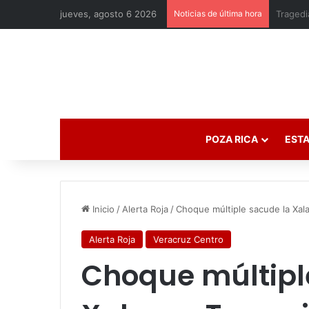
jueves, agosto 6 2026
Noticias de última hora
POZA RICA
ESTA
Inicio
/
Alerta Roja
/
Choque múltiple sacude la Xal
Alerta Roja
Veracruz Centro
Choque múltipl