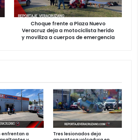
deja
a
motociclista
Choque frente a Plaza Nuevo
herido
y
Veracruz deja a motociclista herido
moviliza
y moviliza a cuerpos de emergencia
a
cuerpos
de
emergencia
 enfrentan a
Tres lesionados deja
asaltantes y
aparatosa volcadura en