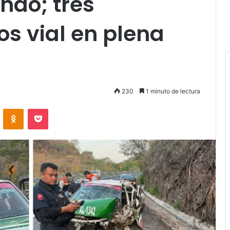
do; tres
os vial en plena
230
1 minuto de lectura
VKontakte
Odnoklassniki
Pocket