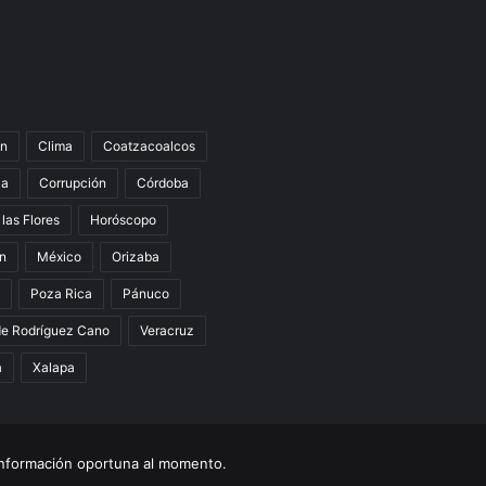
n
Clima
Coatzacoalcos
la
Corrupción
Córdoba
 las Flores
Horóscopo
án
México
Orizaba
Poza Rica
Pánuco
de Rodríguez Cano
Veracruz
a
Xalapa
nformación oportuna al momento.