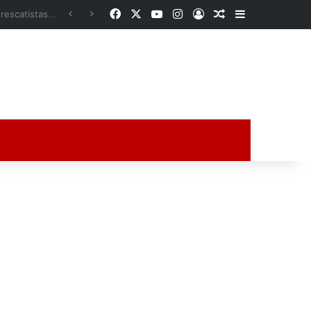
Facebook
X
YouTube
Instagram
Acceso
Publicación al a
Barra lateral
Empleados enfrentan a presuntos asaltantes y logran detener a uno en Supercito Chedraui de Veracruz
ción al azar