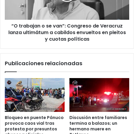
Congreso
de
Veracruz
lanza
“O trabajan o se van”: Congreso de Veracruz
ultimátum
a
lanza ultimátum a cabildos envueltos en pleitos
cabildos
y cuotas políticas
envueltos
en
pleitos
Publicaciones relacionadas
y
cuotas
políticas
Bloqueo en puente Pánuco
Discusión entre familiares
provoca caos vial tras
termina a balazos; un
protesta por presuntos
hermano muere en