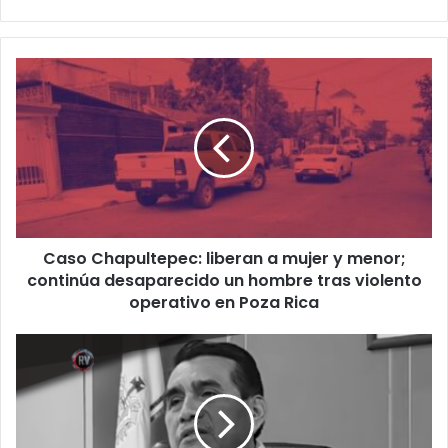
Caso
Chapultepec:
liberan
a
mujer
y
menor;
continúa
desaparecido
Caso Chapultepec: liberan a mujer y menor;
un
hombre
continúa desaparecido un hombre tras violento
tras
operativo en Poza Rica
violento
operativo
“O
en
trabajan
Poza
o
Rica
se
van”: