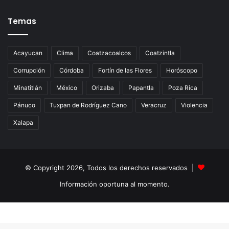
Temas
Acayucan
Clima
Coatzacoalcos
Coatzintla
Corrupción
Córdoba
Fortín de las Flores
Horóscopo
Minatitlán
México
Orizaba
Papantla
Poza Rica
Pánuco
Tuxpan de Rodríguez Cano
Veracruz
Violencia
Xalapa
© Copyright 2026, Todos los derechos reservados |
Información oportuna al momento.