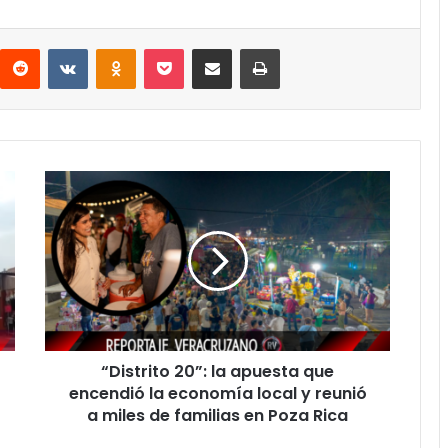
interest
Reddit
VKontakte
Odnoklassniki
Pocket
Compartir por correo electrónico
Imprimir
“Distrito
20”:
la
apuesta
que
encendió
la
economía
local
“Distrito 20”: la apuesta que
y
reunió
encendió la economía local y reunió
a
a miles de familias en Poza Rica
miles