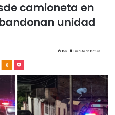
sde camioneta en
abandonan unidad
156
1 minuto de lectura
VKontakte
Odnoklassniki
Pocket