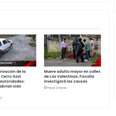
de
familias
en
Poza
Rica
rivación de la
Muere adulto mayor en calles
 Cerro Azul
de Las Valentinas; Fiscalía
 autoridades;
investigará las causas
abrían sido
Hace 2 horas
as