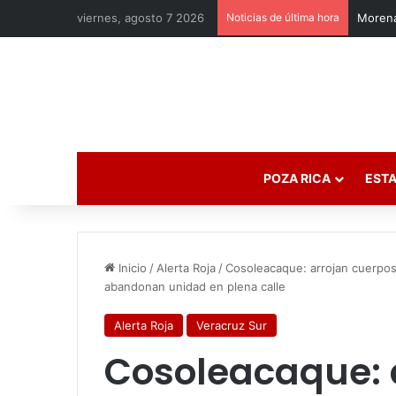
viernes, agosto 7 2026
Noticias de última hora
Morena
POZA RICA
ESTA
Inicio
/
Alerta Roja
/
Cosoleacaque: arrojan cuerpo
abandonan unidad en plena calle
Alerta Roja
Veracruz Sur
Cosoleacaque: 