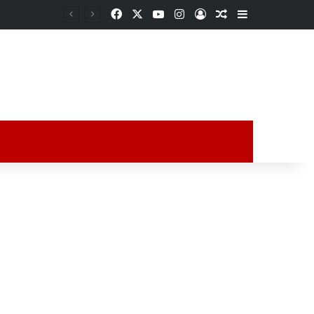
Facebook
X
YouTube
Instagram
Acceso
Publicación al a
Barra lateral
ción al azar