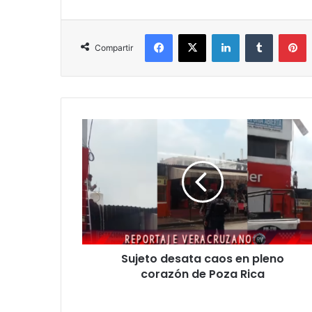
Facebook
X
LinkedIn
Tumblr
P
Compartir
Sujeto
desata
caos
en
pleno
corazón
de
Poza
Rica
Sujeto desata caos en pleno
corazón de Poza Rica