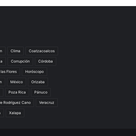
n
Clima
Coatzacoalcos
la
Corrupción
Córdoba
 las Flores
Horóscopo
án
México
Orizaba
Poza Rica
Pánuco
de Rodríguez Cano
Veracruz
a
Xalapa