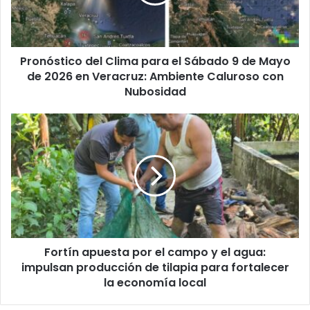
Sábado
9
de
Mayo
Pronóstico del Clima para el Sábado 9 de Mayo
de
2026
de 2026 en Veracruz: Ambiente Caluroso con
en
Nubosidad
Veracruz:
Ambiente
Fortín
Caluroso
apuesta
con
por
Nubosidad
el
campo
y
el
agua:
impulsan
Fortín apuesta por el campo y el agua:
producción
de
impulsan producción de tilapia para fortalecer
tilapia
la economía local
para
fortalecer