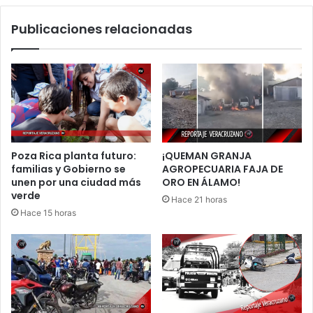
la
Publicaciones relacionadas
economía
local
Poza Rica planta futuro:
¡QUEMAN GRANJA
familias y Gobierno se
AGROPECUARIA FAJA DE
unen por una ciudad más
ORO EN ÁLAMO!
verde
Hace 21 horas
Hace 15 horas