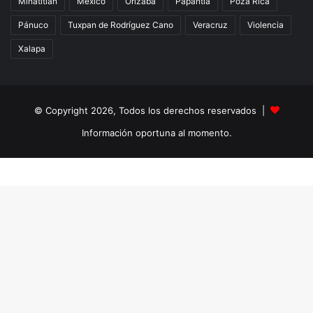
Minatitlán
México
Orizaba
Papantla
Poza Rica
Pánuco
Tuxpan de Rodríguez Cano
Veracruz
Violencia
Xalapa
© Copyright 2026, Todos los derechos reservados |
Información oportuna al momento.