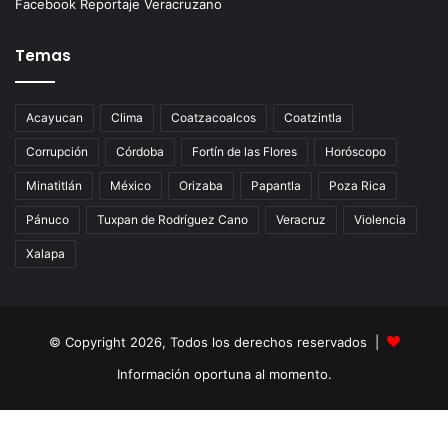
Facebook Reportaje Veracruzano
Temas
Acayucan
Clima
Coatzacoalcos
Coatzintla
Corrupción
Córdoba
Fortín de las Flores
Horóscopo
Minatitlán
México
Orizaba
Papantla
Poza Rica
Pánuco
Tuxpan de Rodríguez Cano
Veracruz
Violencia
Xalapa
© Copyright 2026, Todos los derechos reservados |
Información oportuna al momento.