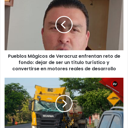
Pueblos
Mágicos
de
Veracruz
enfrentan
reto
de
fondo:
dejar
Pueblos Mágicos de Veracruz enfrentan reto de
de
ser
fondo: dejar de ser un título turístico y
un
convertirse en motores reales de desarrollo
título
turístico
Brutal
y
encontronazo
convertirse
entre
en
tráiler
motores
y
reales
pipa
de
de
desarrollo
contratista