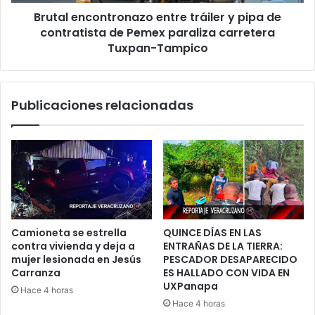
de
Brutal encontronazo entre tráiler y pipa de
Pemex
paraliza
contratista de Pemex paraliza carretera
carretera
Tuxpan-Tampico
Tuxpan-
Tampico
Publicaciones relacionadas
Camioneta se estrella
QUINCE DÍAS EN LAS
contra vivienda y deja a
ENTRAÑAS DE LA TIERRA:
mujer lesionada en Jesús
PESCADOR DESAPARECIDO
Carranza
ES HALLADO CON VIDA EN
UXPanapa
Hace 4 horas
Hace 4 horas