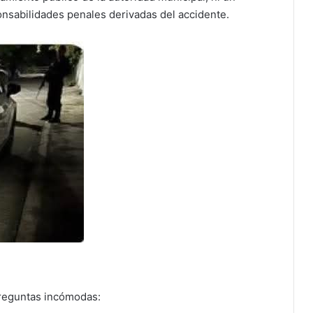
ponsabilidades penales derivadas del accidente.
preguntas incómodas: