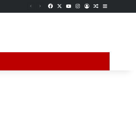
Facebook
X
YouTube
Instagram
Acceso
Publicación al a
Barra lateral
ción al azar