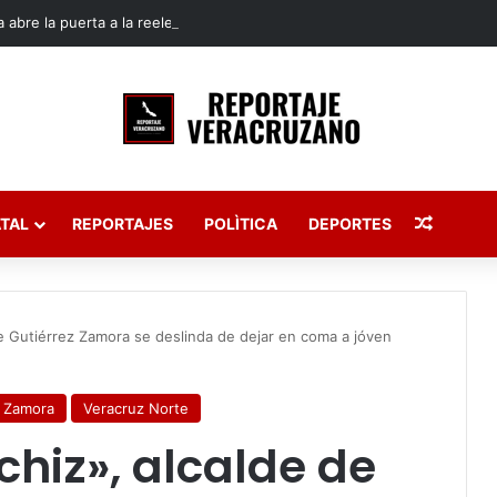
 abre la puerta a la reelección de diputados en Veracruz
Publica
TAL
REPORTAJES
POLÌTICA
DEPORTES
de Gutiérrez Zamora se deslinda de dejar en coma a jóven
z Zamora
Veracruz Norte
chiz», alcalde de