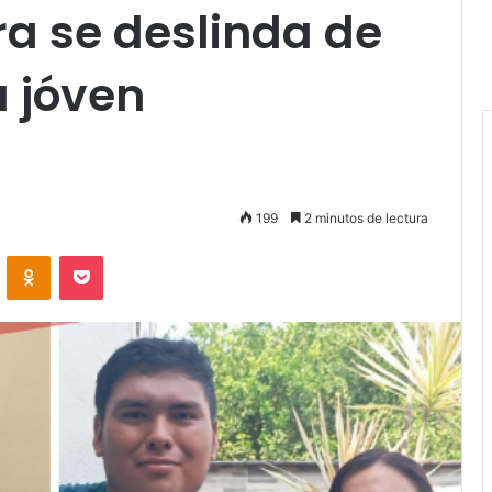
a se deslinda de
 jóven
199
2 minutos de lectura
VKontakte
Odnoklassniki
Pocket