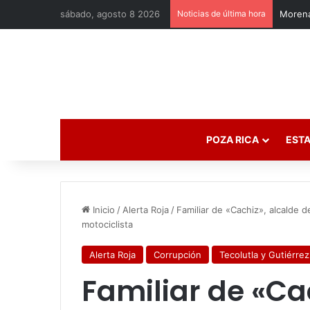
sábado, agosto 8 2026
Noticias de última hora
Morena
POZA RICA
ESTA
Inicio
/
Alerta Roja
/
Familiar de «Cachiz», alcalde 
motociclista
Alerta Roja
Corrupción
Tecolutla y Gutiérre
Familiar de «Ca