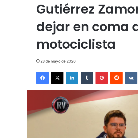
Gutiérrez Zamor
dejar en coma a
motociclista
28 de mayo de 2026
Facebook
X
LinkedIn
Tumblr
Pinterest
Reddit