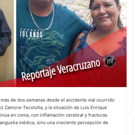
 más de dos semanas desde el accidente vial ocurrido
ez Zamora–Tecolutla, y la situación de Luis Enrique
tinúa en coma, con inflamación cerebral y fracturas
a angustia médica, sino una creciente percepción de