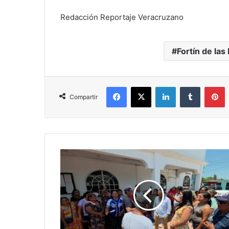
Redacción Reportaje Veracruzano
Fortín de las
Facebook
X
LinkedIn
Tumblr
P
Compartir
Moloacán
bajo
presión:
crece
conflicto
político
y