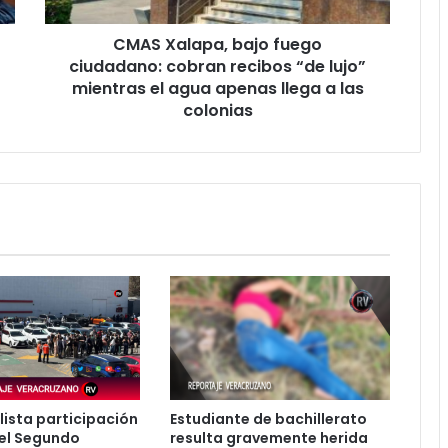
“de
lujo”
CMAS Xalapa, bajo fuego
mientras
el
ciudadano: cobran recibos “de lujo”
agua
mientras el agua apenas llega a las
apenas
colonias
llega
a
las
colonias
lista participación
Estudiante de bachillerato
el Segundo
resulta gravemente herida