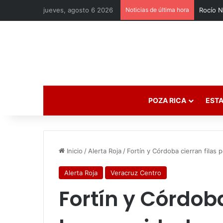
jueves, agosto 6 2026
Noticias de última hora
POZA RICA
ESTA
Inicio
/
Alerta Roja
/
Fortín y Córdoba cierran filas 
Alerta Roja
Veracruz Centro
Fortín y Córdoba