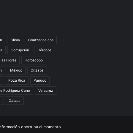
n
Clima
Coatzacoalcos
la
Corrupción
Córdoba
 las Flores
Horóscopo
án
México
Orizaba
Poza Rica
Pánuco
de Rodríguez Cano
Veracruz
a
Xalapa
nformación oportuna al momento.