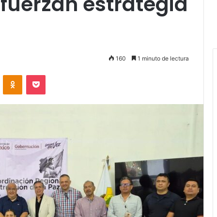
efuerzan estrategia
160
1 minuto de lectura
VKontakte
Odnoklassniki
Pocket