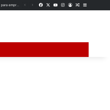
Facebook
X
YouTube
Instagram
Acceso
Publicación al a
Barra lateral
Rocío Nahle acerca oportunidades a la zona norte de Veracruz; entrega apoyos para emprendedores y anuncia obra histórica para Poza Rica
ción al azar