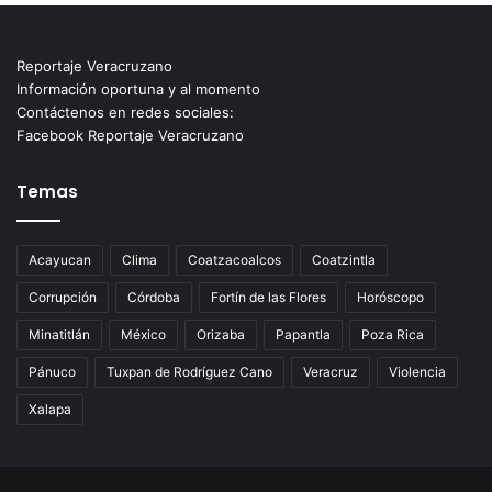
Reportaje Veracruzano
Información oportuna y al momento
Contáctenos en redes sociales:
Facebook Reportaje Veracruzano
Temas
Acayucan
Clima
Coatzacoalcos
Coatzintla
Corrupción
Córdoba
Fortín de las Flores
Horóscopo
Minatitlán
México
Orizaba
Papantla
Poza Rica
Pánuco
Tuxpan de Rodríguez Cano
Veracruz
Violencia
Xalapa