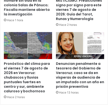
hombre sin vida en la
MISTICISMO: Predicciones
colonia Salas de Pánuco;
signo por signo para este
Fiscalía mantiene abierta
viernes 7 de agosto de
la investigación
2026: Guía del Tarot,
Runas y Numerología
Hace 1 hora
Hace 2 horas
Pronóstico del clima para
Denuncian penalmente a
el viernes 7 de agosto de
tesorera del Gobierno de
2026 en Veracruz:
Veracruz; caso se da en
chubascos y lluvias
vísperas de audiencia de
puntuales fuertes en
un imputado con un año en
centro y sur, ambiente
prisión preventiva
caluroso y bochornoso
Hace 13 horas
Hace 2 horas