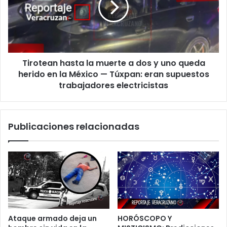
con
a
ambiente
dos
caluroso
y
y
uno
posibles
queda
chubascos
Tirotean hasta la muerte a dos y uno queda
herido
en
en
herido en la México — Túxpan: eran supuestos
zonas
la
trabajadores electricistas
montañosas
México
—
Túxpan:
Publicaciones relacionadas
eran
supuestos
trabajadores
electricistas
Ataque armado deja un
HORÓSCOPO Y