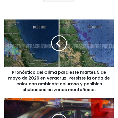
Pronóstico
del
Clima
para
este
martes
5
de
mayo
Pronóstico del Clima para este martes 5 de
de
2026
mayo de 2026 en Veracruz: Persiste la onda de
en
calor con ambiente caluroso y posibles
Veracruz:
chubascos en zonas montañosas
Persiste
la
Tirotean
onda
hasta
de
la
calor
muerte