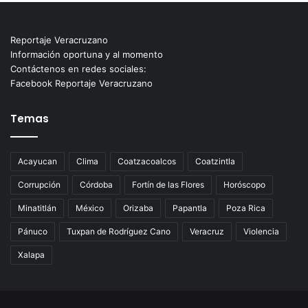
Reportaje Veracruzano
Información oportuna y al momento
Contáctenos en redes sociales:
Facebook Reportaje Veracruzano
Temas
Acayucan
Clima
Coatzacoalcos
Coatzintla
Corrupción
Córdoba
Fortín de las Flores
Horóscopo
Minatitlán
México
Orizaba
Papantla
Poza Rica
Pánuco
Tuxpan de Rodríguez Cano
Veracruz
Violencia
Xalapa