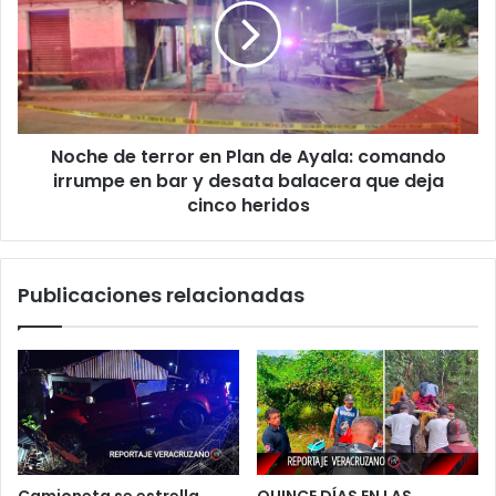
probabilidades
en
de
Plan
lluvias
de
dispersas
Ayala:
comando
irrumpe
Noche de terror en Plan de Ayala: comando
en
bar
irrumpe en bar y desata balacera que deja
y
cinco heridos
desata
balacera
que
Publicaciones relacionadas
deja
cinco
heridos
Camioneta se estrella
QUINCE DÍAS EN LAS