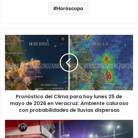
Horóscopo
Pronóstico
del
Clima
para
hoy
lunes
25
de
mayo
Pronóstico del Clima para hoy lunes 25 de
de
2026
mayo de 2026 en Veracruz: Ambiente caluroso
en
con probabilidades de lluvias dispersas
Veracruz:
Ambiente
Noche
caluroso
de
con
terror