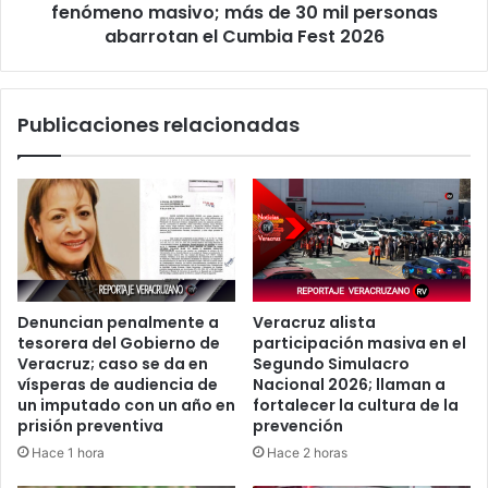
de
fenómeno masivo; más de 30 mil personas
30
abarrotan el Cumbia Fest 2026
mil
personas
abarrotan
Publicaciones relacionadas
el
Cumbia
Fest
2026
Denuncian penalmente a
Veracruz alista
tesorera del Gobierno de
participación masiva en el
Veracruz; caso se da en
Segundo Simulacro
vísperas de audiencia de
Nacional 2026; llaman a
un imputado con un año en
fortalecer la cultura de la
prisión preventiva
prevención
Hace 1 hora
Hace 2 horas