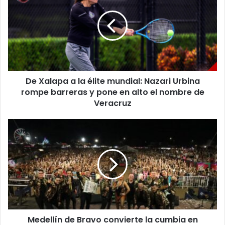
a
la
élite
mundial:
Nazari
Urbina
rompe
De Xalapa a la élite mundial: Nazari Urbina
barreras
y
rompe barreras y pone en alto el nombre de
pone
Veracruz
en
alto
Medellín
el
de
nombre
Bravo
de
convierte
Veracruz
la
cumbia
en
fenómeno
masivo;
Medellín de Bravo convierte la cumbia en
más