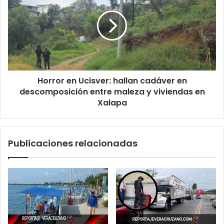
Políticas
Ucisver:
hallan
cadáver
en
descomposición
entre
maleza
Horror en Ucisver: hallan cadáver en
y
viviendas
descomposición entre maleza y viviendas en
en
Xalapa
Xalapa
Publicaciones relacionadas