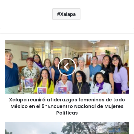
Xalapa
Xalapa
reunirá
a
liderazgos
femeninos
de
todo
México
en
Xalapa reunirá a liderazgos femeninos de todo
el
5º
México en el 5º Encuentro Nacional de Mujeres
Encuentro
Políticas
Nacional
de
Horror
Mujeres
en