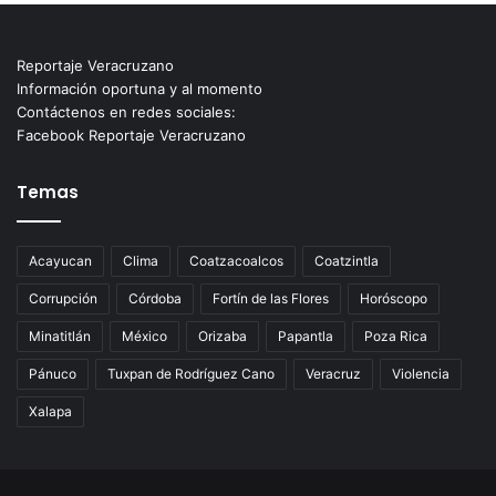
Reportaje Veracruzano
Información oportuna y al momento
Contáctenos en redes sociales:
Facebook Reportaje Veracruzano
Temas
Acayucan
Clima
Coatzacoalcos
Coatzintla
Corrupción
Córdoba
Fortín de las Flores
Horóscopo
Minatitlán
México
Orizaba
Papantla
Poza Rica
Pánuco
Tuxpan de Rodríguez Cano
Veracruz
Violencia
Xalapa