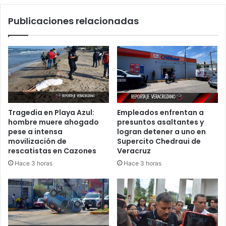
Intensas
Publicaciones relacionadas
y
Evento
de
Norte
Marcan
el
Día
Tragedia en Playa Azul:
Empleados enfrentan a
hombre muere ahogado
presuntos asaltantes y
pese a intensa
logran detener a uno en
movilización de
Supercito Chedraui de
rescatistas en Cazones
Veracruz
Hace 3 horas
Hace 3 horas