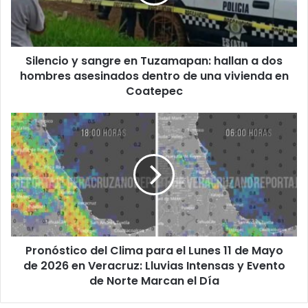
hallan
a
dos
hombres
Silencio y sangre en Tuzamapan: hallan a dos
asesinados
dentro
hombres asesinados dentro de una vivienda en
de
Coatepec
una
vivienda
Pronóstico
en
del
Coatepec
Clima
para
el
Lunes
11
de
Mayo
Pronóstico del Clima para el Lunes 11 de Mayo
de
2026
de 2026 en Veracruz: Lluvias Intensas y Evento
en
de Norte Marcan el Día
Veracruz:
Lluvias