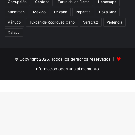
Corrupción
Córdoba
Fortín de las Flores
Horóscopo
Minatitlán
México
Orizaba
Papantla
Poza Rica
Pánuco
Tuxpan de Rodríguez Cano
Veracruz
Violencia
Xalapa
© Copyright 2026, Todos los derechos reservados |
Información oportuna al momento.