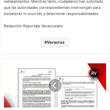
señalamientos. Mientras tanto, ciudadanos han solicitado
que las autoridades correspondientes intervengan para
esclarecer lo ocurrido y determinar responsabilidades.
Redacción Reportaje Veracruzano
Veracruz
Crece
el
rechazo
al
recorte
del
ciclo
escolar;
padres