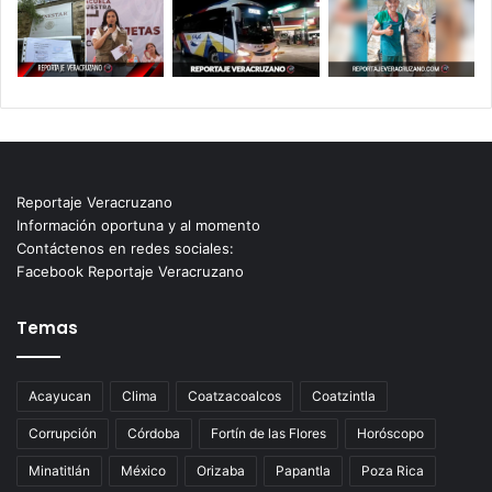
Reportaje Veracruzano
Información oportuna y al momento
Contáctenos en redes sociales:
Facebook Reportaje Veracruzano
Temas
Acayucan
Clima
Coatzacoalcos
Coatzintla
Corrupción
Córdoba
Fortín de las Flores
Horóscopo
Minatitlán
México
Orizaba
Papantla
Poza Rica