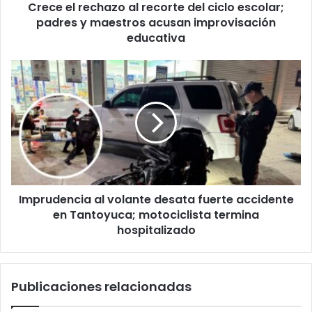
Crece el rechazo al recorte del ciclo escolar;
y
maestros
padres y maestros acusan improvisación
acusan
educativa
improvisación
educativa
Imprudencia
al
volante
desata
fuerte
accidente
en
Tantoyuca;
motociclista
Imprudencia al volante desata fuerte accidente
termina
hospitalizado
en Tantoyuca; motociclista termina
hospitalizado
Publicaciones relacionadas