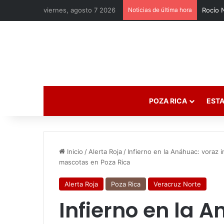
viernes, agosto 7 2026
Noticias de última hora
POZA RICA
ESTA
Inicio
/
Alerta Roja
/
Infierno en la Anáhuac: voraz i
mascotas en Poza Rica
Alerta Roja
Poza Rica
Veracruz Norte
Infierno en la 