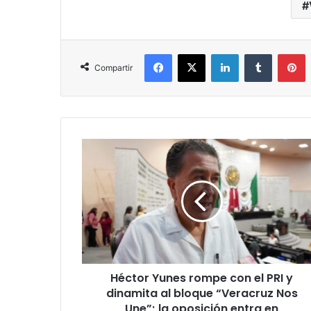
Facebook
X
LinkedIn
Tumblr
P
Compartir
Héctor
Yunes
rompe
con
el
PRI
y
dinamita
al
Héctor Yunes rompe con el PRI y
bloque
“Veracruz
dinamita al bloque “Veracruz Nos
Nos
Une”; la oposición entra en