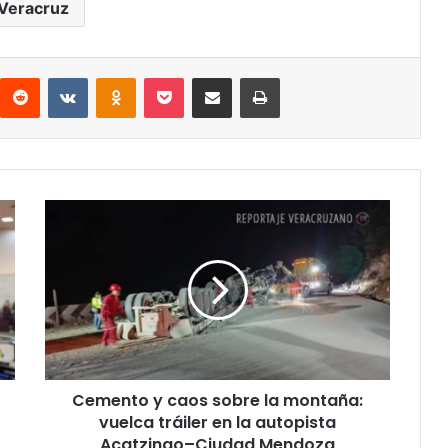
Veracruz
interest
Reddit
VKontakte
Odnoklassniki
Pocket
Compartir por correo electrónico
Imprimir
Cemento
y
caos
sobre
la
montaña:
vuelca
tráiler
en
Cemento y caos sobre la montaña:
la
autopista
vuelca tráiler en la autopista
Acatzingo–
Acatzingo–Ciudad Mendoza