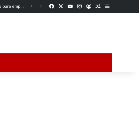
Facebook
X
YouTube
Instagram
Acceso
Publicación al a
Barra lateral
Acusan a diputada de Morena de presuntos «moches» a personal del Congreso; excolaborador hace denuncia pública
ción al azar