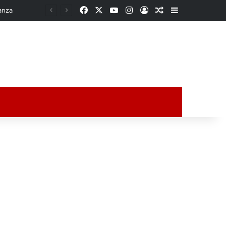
Facebook
X
YouTube
Instagram
Acceso
Publicación al a
Barra lateral
QUINCE DÍAS EN LAS ENTRAÑAS DE LA TIERRA: PESCADOR DESAPARECIDO ES HALLADO CON VIDA EN UXPanapa
ción al azar