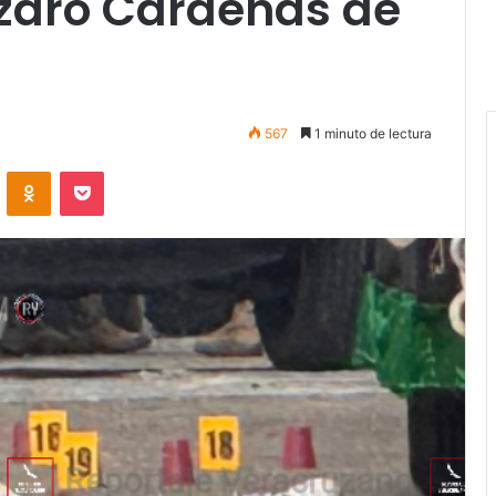
ázaro Cárdenas de
567
1 minuto de lectura
VKontakte
Odnoklassniki
Pocket