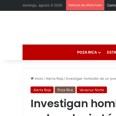
domingo, agosto 9 2026
Noticias de última hora
POZA RICA
ESTA
Inicio
/
Alerta Roja
/
Investigan homicidio de un jov
Alerta Roja
Poza Rica
Veracruz Norte
Investigan homi