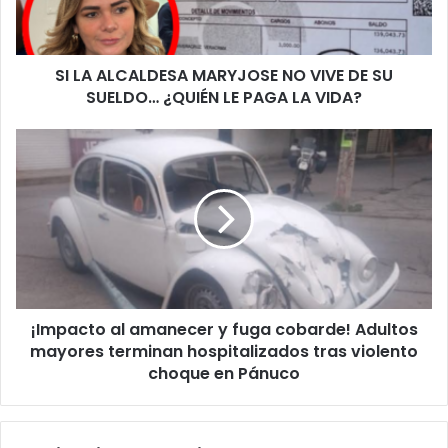
DE
SU
SUELDO…
SI LA ALCALDESA MARYJOSE NO VIVE DE SU
¿QUIÉN
LE
SUELDO… ¿QUIÉN LE PAGA LA VIDA?
PAGA
LA
¡Impacto
VIDA?
al
amanecer
y
fuga
cobarde!
Adultos
mayores
terminan
¡Impacto al amanecer y fuga cobarde! Adultos
hospitalizados
tras
mayores terminan hospitalizados tras violento
violento
choque en Pánuco
choque
en
Pánuco