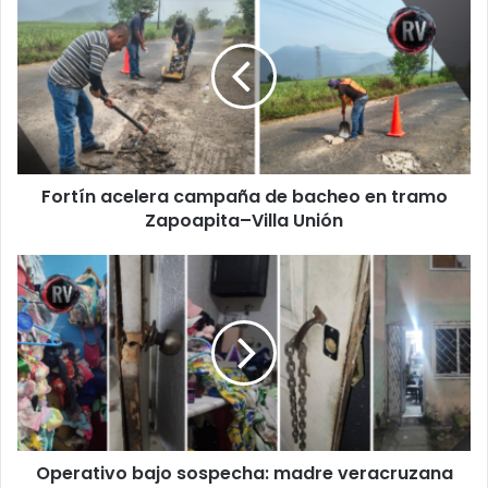
acelera
campaña
de
bacheo
en
tramo
Zapoapita–
Villa
Fortín acelera campaña de bacheo en tramo
Unión
Zapoapita–Villa Unión
Operativo
bajo
sospecha:
madre
veracruzana
denuncia
allanamiento,
amenazas
y
Operativo bajo sospecha: madre veracruzana
terror