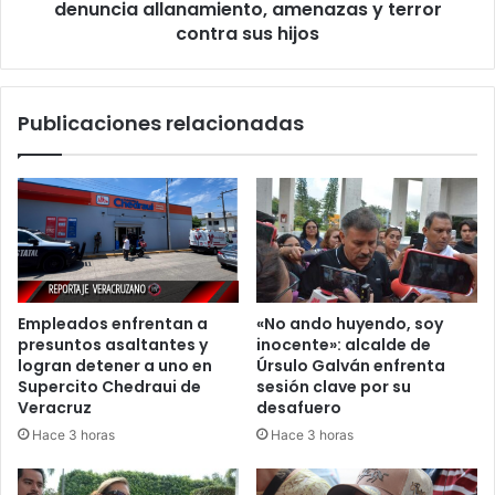
contra
denuncia allanamiento, amenazas y terror
sus
contra sus hijos
hijos
Publicaciones relacionadas
Empleados enfrentan a
«No ando huyendo, soy
presuntos asaltantes y
inocente»: alcalde de
logran detener a uno en
Úrsulo Galván enfrenta
Supercito Chedraui de
sesión clave por su
Veracruz
desafuero
Hace 3 horas
Hace 3 horas