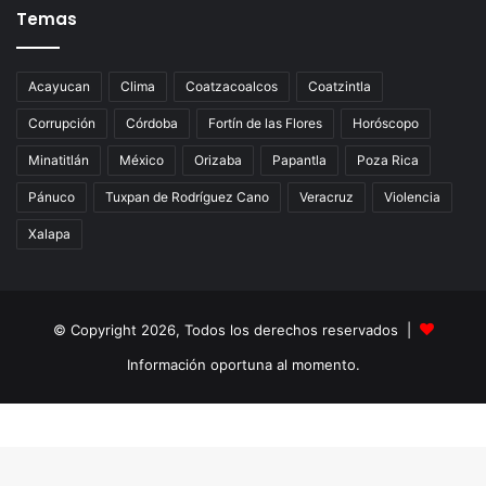
Temas
Acayucan
Clima
Coatzacoalcos
Coatzintla
Corrupción
Córdoba
Fortín de las Flores
Horóscopo
Minatitlán
México
Orizaba
Papantla
Poza Rica
Pánuco
Tuxpan de Rodríguez Cano
Veracruz
Violencia
Xalapa
© Copyright 2026, Todos los derechos reservados |
Información oportuna al momento.