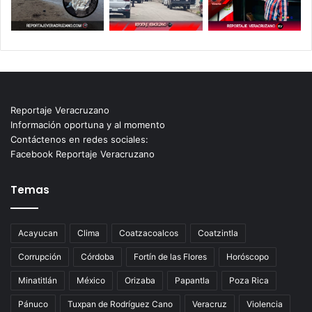
Reportaje Veracruzano
Información oportuna y al momento
Contáctenos en redes sociales:
Facebook Reportaje Veracruzano
Temas
Acayucan
Clima
Coatzacoalcos
Coatzintla
Corrupción
Córdoba
Fortín de las Flores
Horóscopo
Minatitlán
México
Orizaba
Papantla
Poza Rica
Pánuco
Tuxpan de Rodríguez Cano
Veracruz
Violencia