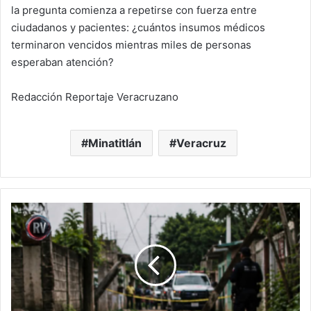
la pregunta comienza a repetirse con fuerza entre
ciudadanos y pacientes: ¿cuántos insumos médicos
terminaron vencidos mientras miles de personas
esperaban atención?
Redacción Reportaje Veracruzano
Minatitlán
Veracruz
Cables
caídos
y
una
tragedia
anunciada:
muere