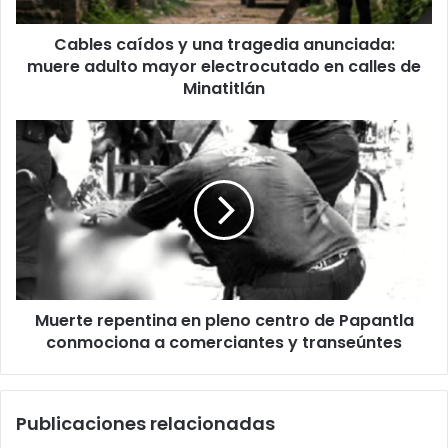
adulto
mayor
Cables caídos y una tragedia anunciada:
electrocutado
en
muere adulto mayor electrocutado en calles de
calles
Minatitlán
de
Minatitlán
Muerte
repentina
en
pleno
centro
de
Papantla
conmociona
a
Muerte repentina en pleno centro de Papantla
comerciantes
y
conmociona a comerciantes y transeúntes
transeúntes
Publicaciones relacionadas