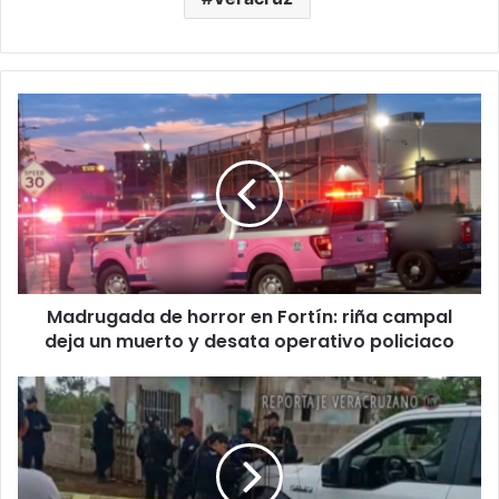
Madrugada
de
horror
en
Fortín:
riña
campal
deja
un
Madrugada de horror en Fortín: riña campal
muerto
y
deja un muerto y desata operativo policiaco
desata
operativo
Silencio
policiaco
y
sangre
en
Tuzamapan: