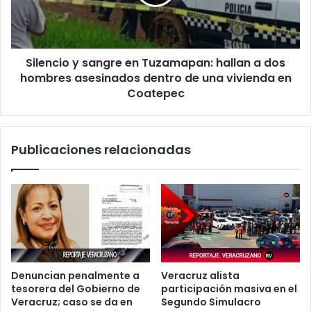
hallan
a
dos
hombres
Silencio y sangre en Tuzamapan: hallan a dos
asesinados
dentro
hombres asesinados dentro de una vivienda en
de
Coatepec
una
vivienda
en
Publicaciones relacionadas
Coatepec
Denuncian penalmente a
Veracruz alista
tesorera del Gobierno de
participación masiva en el
Veracruz; caso se da en
Segundo Simulacro