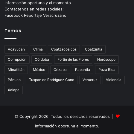
Información oportuna y al momento
Contáctenos en redes sociales:
Facebook Reportaje Veracruzano
Temas
Acayucan
Clima
Coatzacoalcos
Coatzintla
Corrupción
Córdoba
Fortín de las Flores
Horóscopo
Minatitlán
México
Orizaba
Papantla
Poza Rica
Pánuco
Tuxpan de Rodríguez Cano
Veracruz
Violencia
Xalapa
© Copyright 2026, Todos los derechos reservados |
Información oportuna al momento.