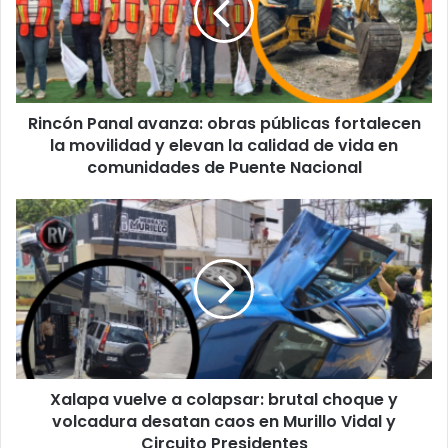
públicas
fortalecen
la
movilidad
y
Rincón Panal avanza: obras públicas fortalecen
elevan
la
la movilidad y elevan la calidad de vida en
calidad
comunidades de Puente Nacional
de
vida
Xalapa
en
vuelve
comunidades
a
de
colapsar:
Puente
brutal
Nacional
choque
y
volcadura
desatan
Xalapa vuelve a colapsar: brutal choque y
caos
en
volcadura desatan caos en Murillo Vidal y
Murillo
Circuito Presidentes