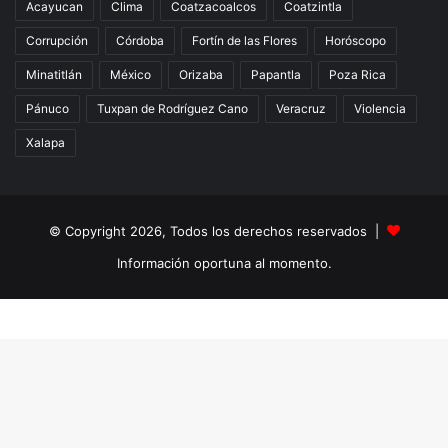
Acayucan
Clima
Coatzacoalcos
Coatzintla
Corrupción
Córdoba
Fortín de las Flores
Horóscopo
Minatitlán
México
Orizaba
Papantla
Poza Rica
Pánuco
Tuxpan de Rodríguez Cano
Veracruz
Violencia
Xalapa
© Copyright 2026, Todos los derechos reservados |
Información oportuna al momento.