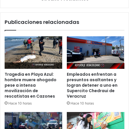
Vidal
y
Circuito
Publicaciones relacionadas
Presidentes
Tragedia en Playa Azul:
Empleados enfrentan a
hombre muere ahogado
presuntos asaltantes y
pese a intensa
logran detener a uno en
movilización de
Supercito Chedraui de
rescatistas en Cazones
Veracruz
Hace 10 horas
Hace 10 horas