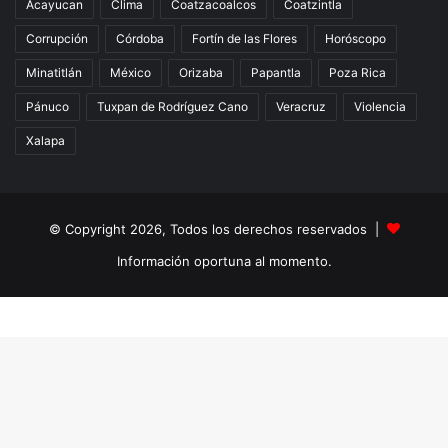
Acayucan
Clima
Coatzacoalcos
Coatzintla
Corrupción
Córdoba
Fortín de las Flores
Horóscopo
Minatitlán
México
Orizaba
Papantla
Poza Rica
Pánuco
Tuxpan de Rodríguez Cano
Veracruz
Violencia
Xalapa
© Copyright 2026, Todos los derechos reservados |
Información oportuna al momento.