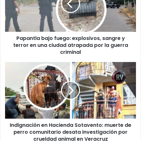
sangre
y
terror
en
una
Papantla bajo fuego: explosivos, sangre y
ciudad
atrapada
terror en una ciudad atrapada por la guerra
por
criminal
la
guerra
Indignación
criminal
en
Hacienda
Sotavento:
muerte
de
perro
comunitario
desata
Indignación en Hacienda Sotavento: muerte de
investigación
por
perro comunitario desata investigación por
crueldad
crueldad animal en Veracruz