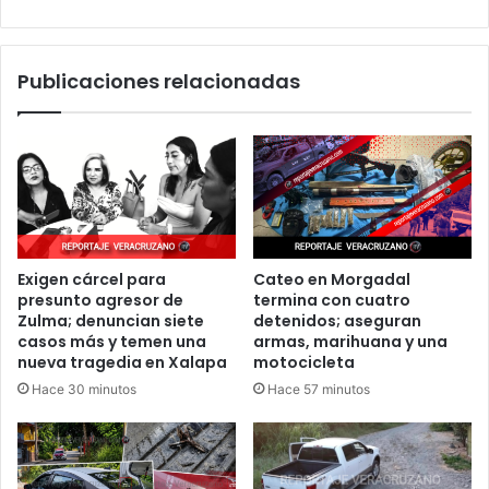
animal
en
Veracruz
Publicaciones relacionadas
Exigen cárcel para
Cateo en Morgadal
presunto agresor de
termina con cuatro
Zulma; denuncian siete
detenidos; aseguran
casos más y temen una
armas, marihuana y una
nueva tragedia en Xalapa
motocicleta
Hace 30 minutos
Hace 57 minutos