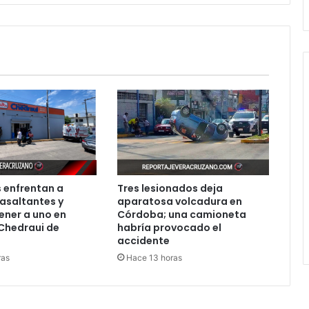
en
una
vivienda
 enfrentan a
Tres lesionados deja
asaltantes y
aparatosa volcadura en
ener a uno en
Córdoba; una camioneta
Chedraui de
habría provocado el
accidente
ras
Hace 13 horas