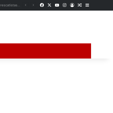
Facebook
X
YouTube
Instagram
Acceso
Publicación al a
Barra lateral
Empleados enfrentan a presuntos asaltantes y logran detener a uno en Supercito Chedraui de Veracruz
ción al azar