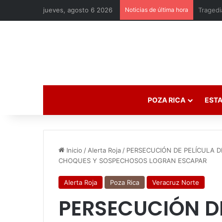
jueves, agosto 6 2026
Noticias de última hora
POZA RICA
ESTA
Inicio
/
Alerta Roja
/
PERSECUCIÓN DE PELÍCULA D
CHOQUES Y SOSPECHOSOS LOGRAN ESCAPAR
Alerta Roja
Poza Rica
Veracruz Norte
PERSECUCIÓN D