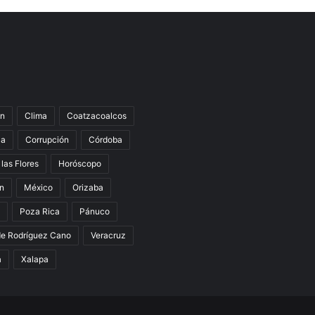
n
Clima
Coatzacoalcos
la
Corrupción
Córdoba
 las Flores
Horóscopo
án
México
Orizaba
Poza Rica
Pánuco
de Rodríguez Cano
Veracruz
a
Xalapa