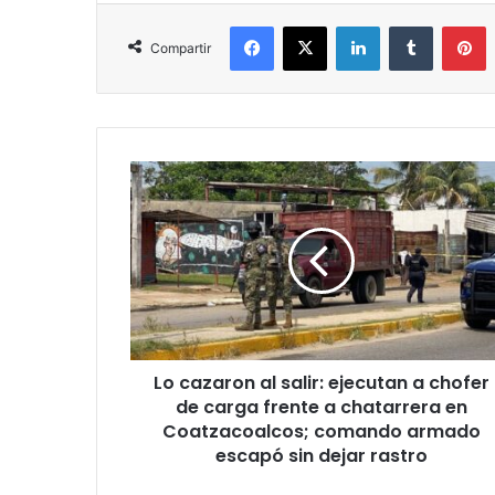
Facebook
X
LinkedIn
Tumblr
P
Compartir
Lo
cazaron
al
salir:
ejecutan
a
chofer
de
carga
Lo cazaron al salir: ejecutan a chofer
frente
a
de carga frente a chatarrera en
chatarrera
Coatzacoalcos; comando armado
en
escapó sin dejar rastro
Coatzacoalcos;