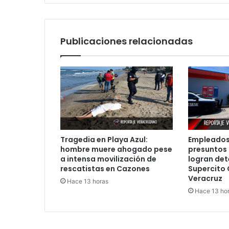
comando
armado
escapó
sin
Publicaciones relacionadas
dejar
rastro
Tragedia en Playa Azul:
Empleados
hombre muere ahogado pese
presuntos 
a intensa movilización de
logran det
rescatistas en Cazones
Supercito 
Veracruz
Hace 13 horas
Hace 13 ho