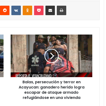
interest
Reddit
VKontakte
Odnoklassniki
Pocket
Compartir por correo electrónico
Imprimir
Balas,
persecución
y
terror
en
Acayucan:
ganadero
herido
logra
Balas, persecución y terror en
escapar
de
Acayucan: ganadero herido logra
ataque
escapar de ataque armado
armado
refugiándose en una vivienda
refugiándose