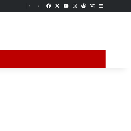
Facebook
X
YouTube
Instagram
Acceso
Publicación al a
Barra lateral
Presunta privación de la libertad en Cerro Azul moviliza a autoridades; hombres habrían sido liberados
ción al azar