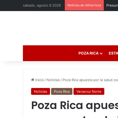
sábado, agosto 8 2026
Noticias de última hora
POZA RICA
ESTA
Inicio
/
Noticias
/
Poza Rica apuesta por la salud c
Noticias
Poza Rica
Veracruz Norte
Poza Rica apues