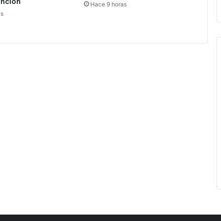
ención
Hace 9 horas
as