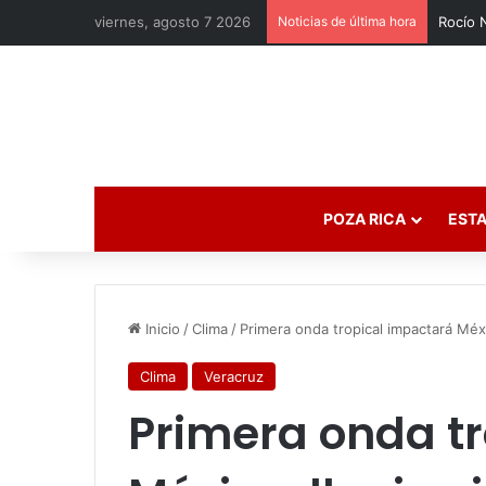
viernes, agosto 7 2026
Noticias de última hora
POZA RICA
ESTA
Inicio
/
Clima
/
Primera onda tropical impactará Méxi
Clima
Veracruz
Primera onda t