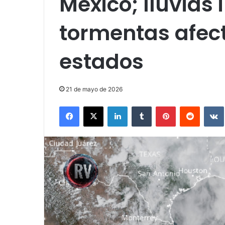
México; lluvias 
tormentas afec
estados
21 de mayo de 2026
Facebook
X
LinkedIn
Tumblr
Pinterest
Reddit