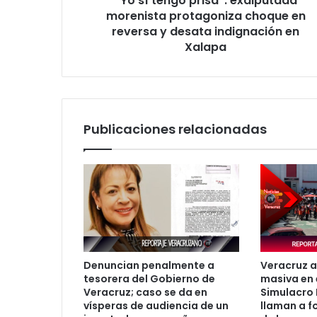
“Yo sí tengo prisa”: exdiputada
y
morenista protagoniza choque en
desata
reversa y desata indignación en
indignación
Xalapa
en
Xalapa
Publicaciones relacionadas
Denuncian penalmente a
Veracruz a
tesorera del Gobierno de
masiva en 
Veracruz; caso se da en
Simulacro 
vísperas de audiencia de un
llaman a fo