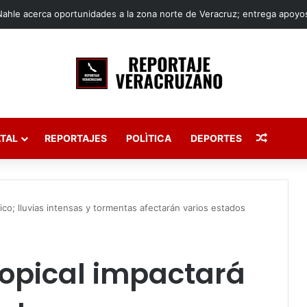
Publica
TAL
REPORTAJES
POLÌTICA
DEPORTES
co; lluvias intensas y tormentas afectarán varios estados
ropical impactará