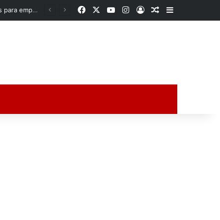
Facebook
X
YouTube
Instagram
Acceso
Publicación al a
Barra lateral
Rocío Nahle acerca oportunidades a la zona norte de Veracruz; entrega apoyos para emprendedores y anuncia obra histórica para Poza Rica
ción al azar