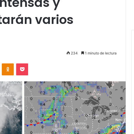
intensas y
tarán varios
234
1 minuto de lectura
VKontakte
Odnoklassniki
Pocket