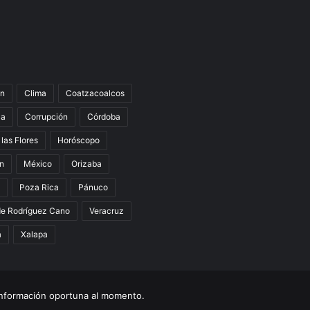
n
Clima
Coatzacoalcos
la
Corrupción
Córdoba
 las Flores
Horóscopo
án
México
Orizaba
Poza Rica
Pánuco
de Rodríguez Cano
Veracruz
a
Xalapa
nformación oportuna al momento.