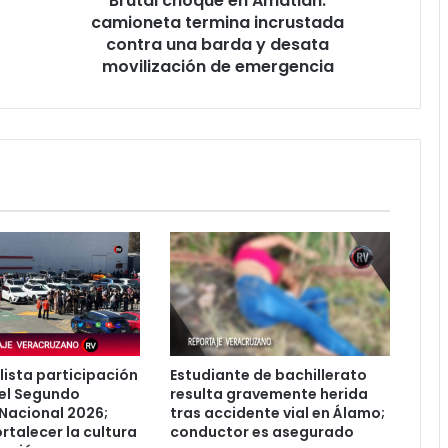
Brutal choque en Amatlán:
y
camioneta termina incrustada
desata
contra una barda y desata
movilización
movilización de emergencia
de
emergencia
lista participación
Estudiante de bachillerato
el Segundo
resulta gravemente herida
Nacional 2026;
tras accidente vial en Álamo;
rtalecer la cultura
conductor es asegurado