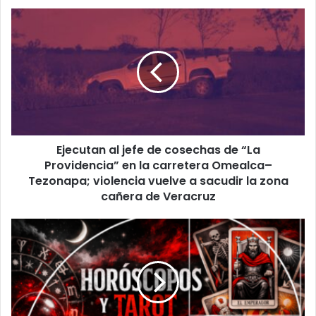
Ejecutan
al
jefe
de
cosechas
de
“La
Providencia”
en
Ejecutan al jefe de cosechas de “La
la
carretera
Providencia” en la carretera Omealca–
Omealca–
Tezonapa; violencia vuelve a sacudir la zona
Tezonapa;
cañera de Veracruz
violencia
vuelve
Horóscopos
a
para
sacudir
este
la
viernes
zona
22
cañera
de
de
mayo