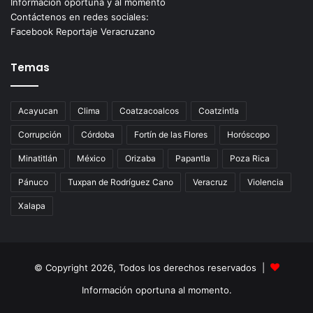
Información oportuna y al momento
Contáctenos en redes sociales:
Facebook Reportaje Veracruzano
Temas
Acayucan
Clima
Coatzacoalcos
Coatzintla
Corrupción
Córdoba
Fortín de las Flores
Horóscopo
Minatitlán
México
Orizaba
Papantla
Poza Rica
Pánuco
Tuxpan de Rodríguez Cano
Veracruz
Violencia
Xalapa
© Copyright 2026, Todos los derechos reservados |
Información oportuna al momento.