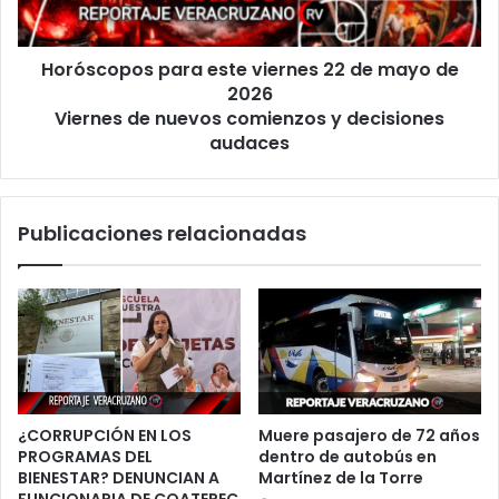
Veracruz
de
2026
Horóscopos para este viernes 22 de mayo de
Viernes
de
2026
nuevos
Viernes de nuevos comienzos y decisiones
comienzos
audaces
y
decisiones
audaces
Publicaciones relacionadas
¿CORRUPCIÓN EN LOS
Muere pasajero de 72 años
PROGRAMAS DEL
dentro de autobús en
BIENESTAR? DENUNCIAN A
Martínez de la Torre
FUNCIONARIA DE COATEPEC