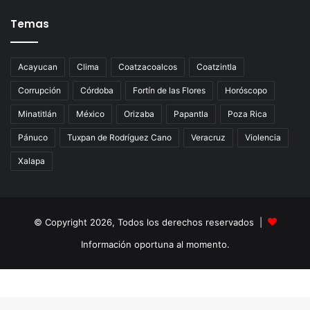
Temas
Acayucan
Clima
Coatzacoalcos
Coatzintla
Corrupción
Córdoba
Fortín de las Flores
Horóscopo
Minatitlán
México
Orizaba
Papantla
Poza Rica
Pánuco
Tuxpan de Rodríguez Cano
Veracruz
Violencia
Xalapa
© Copyright 2026, Todos los derechos reservados |
Información oportuna al momento.