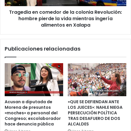
pierde
Tragedia en comedor de la colonia Revolución:
la
vida
hombre pierde la vida mientras ingería
mientras
alimentos en Xalapa
ingería
alimentos
en
Publicaciones relacionadas
Xalapa
Acusan a diputada de
«QUE SE DEFIENDAN ANTE
Morena de presuntos
LOS JUECES»: NAHLE NIEGA
«moches» a personal del
PERSECUCIÓN POLÍTICA
Congreso; excolaborador
TRAS DESAFUERO DE DOS
hace denuncia pública
ALCALDES