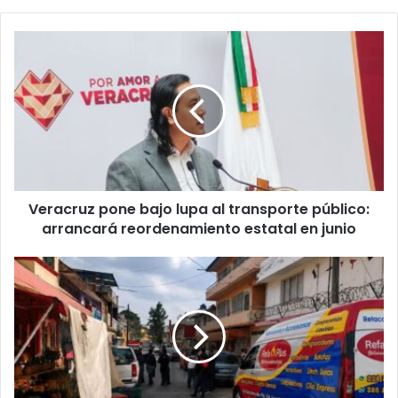
Veracruz
pone
bajo
lupa
al
transporte
público:
arrancará
reordenamiento
Veracruz pone bajo lupa al transporte público:
estatal
en
arrancará reordenamiento estatal en junio
junio
Tragedia
en
comedor
de
la
colonia
Revolución:
hombre