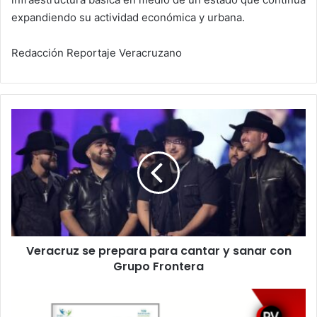
expandiendo su actividad económica y urbana.
Redacción Reportaje Veracruzano
Veracruz
se
prepara
para
cantar
y
sanar
con
Grupo
Veracruz se prepara para cantar y sanar con
Frontera
Grupo Frontera
Crece
el