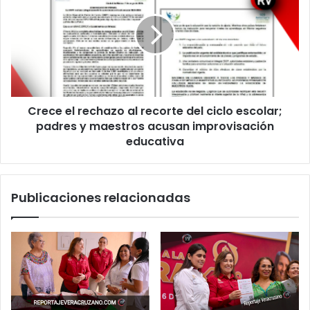
rechazo
al
recorte
del
ciclo
escolar;
padres
Crece el rechazo al recorte del ciclo escolar;
y
maestros
padres y maestros acusan improvisación
acusan
educativa
improvisación
educativa
Publicaciones relacionadas