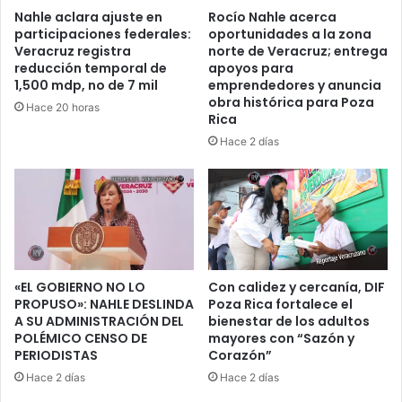
Nahle aclara ajuste en
Rocío Nahle acerca
participaciones federales:
oportunidades a la zona
Veracruz registra
norte de Veracruz; entrega
reducción temporal de
apoyos para
1,500 mdp, no de 7 mil
emprendedores y anuncia
obra histórica para Poza
Hace 20 horas
Rica
Hace 2 días
«EL GOBIERNO NO LO
Con calidez y cercanía, DIF
PROPUSO»: NAHLE DESLINDA
Poza Rica fortalece el
A SU ADMINISTRACIÓN DEL
bienestar de los adultos
POLÉMICO CENSO DE
mayores con “Sazón y
PERIODISTAS
Corazón”
Hace 2 días
Hace 2 días