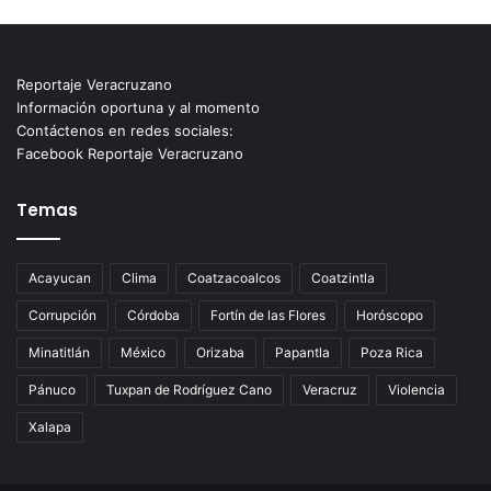
Reportaje Veracruzano
Información oportuna y al momento
Contáctenos en redes sociales:
Facebook Reportaje Veracruzano
Temas
Acayucan
Clima
Coatzacoalcos
Coatzintla
Corrupción
Córdoba
Fortín de las Flores
Horóscopo
Minatitlán
México
Orizaba
Papantla
Poza Rica
Pánuco
Tuxpan de Rodríguez Cano
Veracruz
Violencia
Xalapa