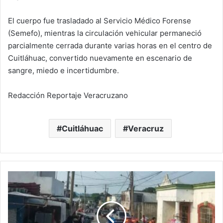
El cuerpo fue trasladado al Servicio Médico Forense
(Semefo), mientras la circulación vehicular permaneció
parcialmente cerrada durante varias horas en el centro de
Cuitláhuac, convertido nuevamente en escenario de
sangre, miedo e incertidumbre.
Redacción Reportaje Veracruzano
Cuitláhuac
Veracruz
Terror
frente
a
primaria:
sicarios