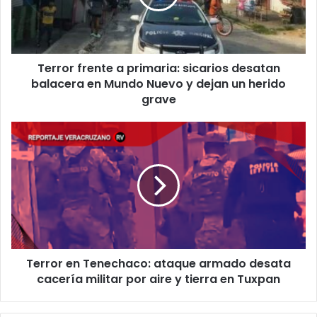
desatan
balacera
en
Mundo
Terror frente a primaria: sicarios desatan
Nuevo
y
balacera en Mundo Nuevo y dejan un herido
dejan
grave
un
herido
Terror
grave
en
Tenechaco:
ataque
armado
desata
cacería
militar
por
Terror en Tenechaco: ataque armado desata
aire
y
cacería militar por aire y tierra en Tuxpan
tierra
en