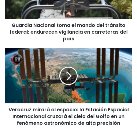
tránsito
federal;
endurecen
Guardia Nacional toma el mando del tránsito
vigilancia
en
federal; endurecen vigilancia en carreteras del
carreteras
país
del
país
Veracruz
mirará
al
espacio:
la
Estación
Espacial
Internacional
cruzará
Veracruz mirará al espacio: la Estación Espacial
el
cielo
Internacional cruzará el cielo del Golfo en un
del
fenómeno astronómico de alta precisión
Golfo
en