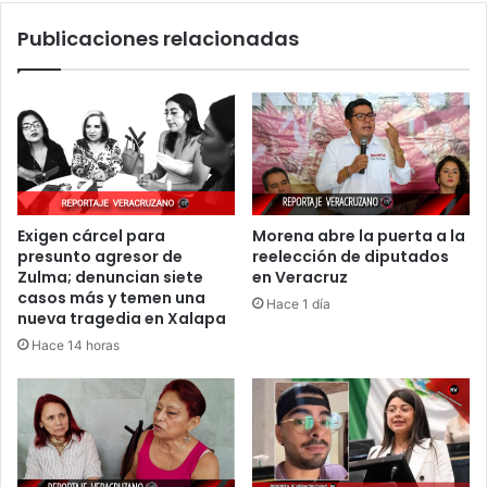
un
Publicaciones relacionadas
fenómeno
astronómico
de
alta
precisión
Exigen cárcel para
Morena abre la puerta a la
presunto agresor de
reelección de diputados
Zulma; denuncian siete
en Veracruz
casos más y temen una
Hace 1 día
nueva tragedia en Xalapa
Hace 14 horas