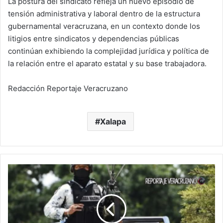
La postura del sindicato refleja un nuevo episodio de
tensión administrativa y laboral dentro de la estructura
gubernamental veracruzana, en un contexto donde los
litigios entre sindicatos y dependencias públicas
continúan exhibiendo la complejidad jurídica y política de
la relación entre el aparato estatal y su base trabajadora.
Redacción Reportaje Veracruzano
Xalapa
Guardia
Nacional
toma
el
mando
del