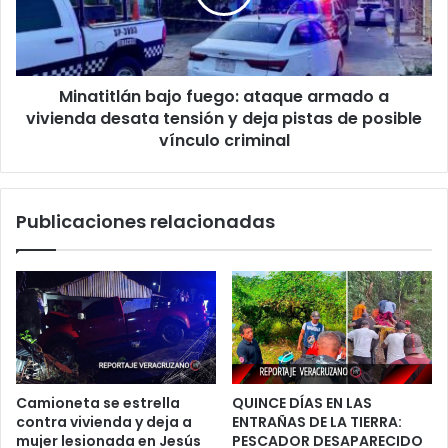
a
vivienda
desata
tensión
Minatitlán bajo fuego: ataque armado a
y
deja
vivienda desata tensión y deja pistas de posible
pistas
vínculo criminal
de
posible
vínculo
Publicaciones relacionadas
criminal
Camioneta se estrella
QUINCE DÍAS EN LAS
contra vivienda y deja a
ENTRAÑAS DE LA TIERRA:
mujer lesionada en Jesús
PESCADOR DESAPARECIDO