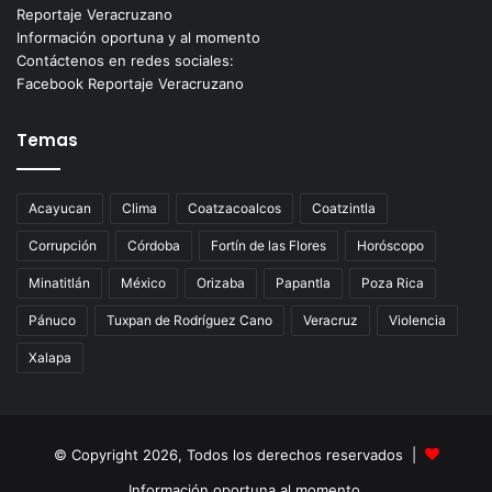
Reportaje Veracruzano
Información oportuna y al momento
Contáctenos en redes sociales:
Facebook Reportaje Veracruzano
Temas
Acayucan
Clima
Coatzacoalcos
Coatzintla
Corrupción
Córdoba
Fortín de las Flores
Horóscopo
Minatitlán
México
Orizaba
Papantla
Poza Rica
Pánuco
Tuxpan de Rodríguez Cano
Veracruz
Violencia
Xalapa
© Copyright 2026, Todos los derechos reservados |
Información oportuna al momento.