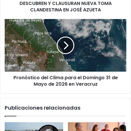
CLANDESTINA
DESCUBREN Y CLAUSURAN NUEVA TOMA
EN
CLANDESTINA EN JOSÉ AZUETA
JOSÉ
AZUETA
Pronóstico
del
Clima
para
el
Domingo
31
de
Mayo
Pronóstico del Clima para el Domingo 31 de
de
2026
Mayo de 2026 en Veracruz
en
Veracruz
Publicaciones relacionadas