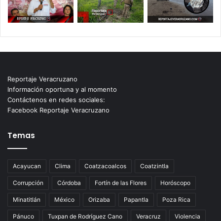
Reportaje Veracruzano
Información oportuna y al momento
Contáctenos en redes sociales:
Facebook Reportaje Veracruzano
Temas
Acayucan
Clima
Coatzacoalcos
Coatzintla
Corrupción
Córdoba
Fortín de las Flores
Horóscopo
Minatitlán
México
Orizaba
Papantla
Poza Rica
Pánuco
Tuxpan de Rodríguez Cano
Veracruz
Violencia