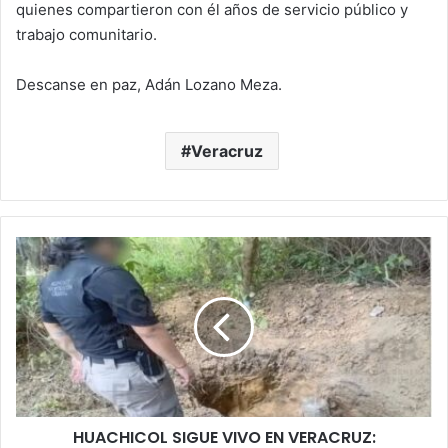
quienes compartieron con él años de servicio público y
trabajo comunitario.
Descanse en paz, Adán Lozano Meza.
Veracruz
HUACHICOL
SIGUE
VIVO
EN
VERACRUZ:
DESCUBREN
Y
CLAUSURAN
NUEVA
HUACHICOL SIGUE VIVO EN VERACRUZ:
TOMA