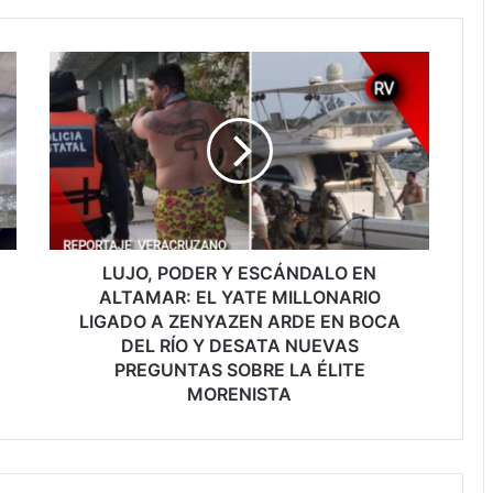
LUJO,
PODER
Y
ESCÁNDALO
EN
ALTAMAR:
EL
YATE
MILLONARIO
LIGADO
LUJO, PODER Y ESCÁNDALO EN
A
ALTAMAR: EL YATE MILLONARIO
ZENYAZEN
LIGADO A ZENYAZEN ARDE EN BOCA
ARDE
DEL RÍO Y DESATA NUEVAS
EN
PREGUNTAS SOBRE LA ÉLITE
BOCA
MORENISTA
DEL
RÍO
Y
DESATA