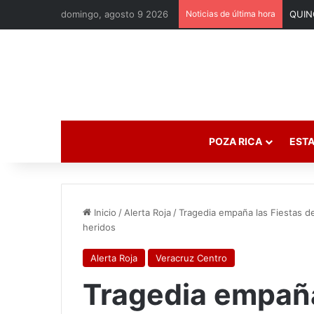
domingo, agosto 9 2026
Noticias de última hora
POZA RICA
ESTA
Inicio
/
Alerta Roja
/
Tragedia empaña las Fiestas de
heridos
Alerta Roja
Veracruz Centro
Tragedia empaña