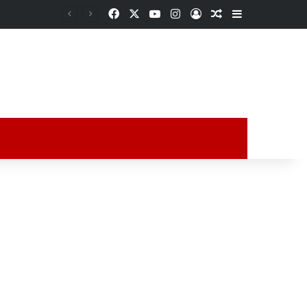
Facebook
X
YouTube
Instagram
Acceso
Publicación al a
Barra lateral
QUINCE DÍAS EN LAS ENTRAÑAS DE LA TIERRA: PESCADOR DESAPARECIDO ES HALLADO CON VIDA EN UXPanapa
ción al azar