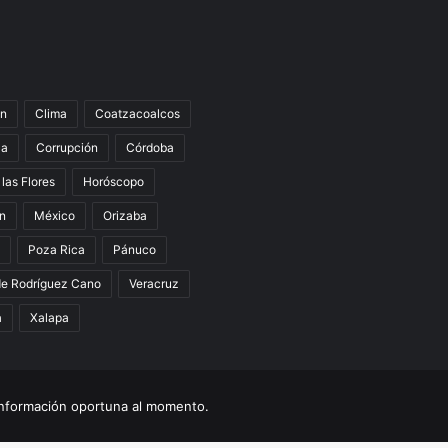
n
Clima
Coatzacoalcos
la
Corrupción
Córdoba
 las Flores
Horóscopo
án
México
Orizaba
Poza Rica
Pánuco
de Rodríguez Cano
Veracruz
a
Xalapa
nformación oportuna al momento.