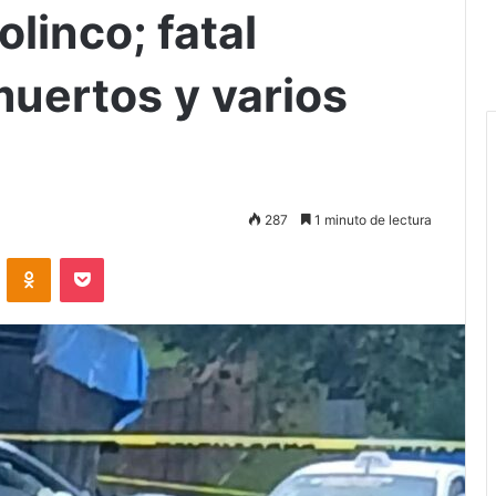
linco; fatal
muertos y varios
287
1 minuto de lectura
VKontakte
Odnoklassniki
Pocket