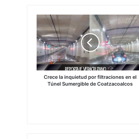
Crece
la
inquietud
por
filtraciones
en
el
Túnel
Sumergible
de
Crece la inquietud por filtraciones en el
Coatzacoalcos
Túnel Sumergible de Coatzacoalcos