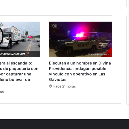
NUEVAS
PREGUNTAS
SOBRE
LA
ÉLITE
MORENISTA
era al escándalo:
Ejecutan a un hombre en Divina
s de paquetería son
Providencia; indagan posible
or capturar una
vínculo con operativo en Las
leno bulevar de
Gaviotas
Hace 21 horas
ras