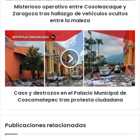
Misterioso operativo entre Cosoleacaque y
vehículos
ocultos
Zaragoza tras hallazgo de vehículos ocultos
entre
entre la maleza
la
maleza
Caos
y
destrozos
en
el
Palacio
Municipal
de
Coscomatepec
Caos y destrozos en el Palacio Municipal de
tras
protesta
Coscomatepec tras protesta ciudadana
ciudadana
Publicaciones relacionadas