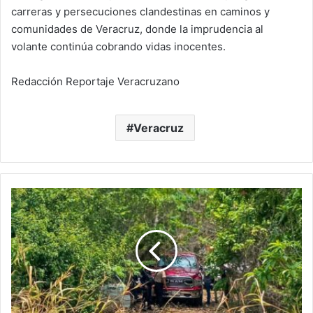
carreras y persecuciones clandestinas en caminos y
comunidades de Veracruz, donde la imprudencia al
volante continúa cobrando vidas inocentes.
Redacción Reportaje Veracruzano
Veracruz
Misterioso
operativo
entre
Cosoleacaque
y
Zaragoza
tras
hallazgo
de