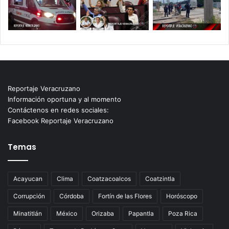
Reportaje Veracruzano
Información oportuna y al momento
Contáctenos en redes sociales:
Facebook Reportaje Veracruzano
Temas
Acayucan
Clima
Coatzacoalcos
Coatzintla
Corrupción
Córdoba
Fortín de las Flores
Horóscopo
Minatitlán
México
Orizaba
Papantla
Poza Rica