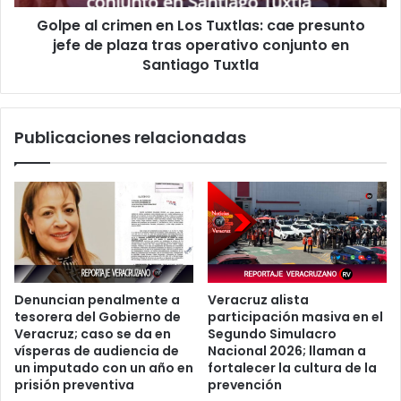
jefe
Golpe al crimen en Los Tuxtlas: cae presunto
de
plaza
jefe de plaza tras operativo conjunto en
tras
Santiago Tuxtla
operativo
conjunto
en
Publicaciones relacionadas
Santiago
Tuxtla
Denuncian penalmente a
Veracruz alista
tesorera del Gobierno de
participación masiva en el
Veracruz; caso se da en
Segundo Simulacro
vísperas de audiencia de
Nacional 2026; llaman a
un imputado con un año en
fortalecer la cultura de la
prisión preventiva
prevención