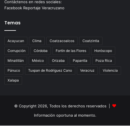
Contáctenos en redes sociales:
Facebook Reportaje Veracruzano
Temas
Acayucan
Clima
Coatzacoalcos
Coatzintla
Corrupción
Córdoba
Fortín de las Flores
Horóscopo
Minatitlán
México
Orizaba
Papantla
Poza Rica
Pánuco
Tuxpan de Rodríguez Cano
Veracruz
Violencia
Xalapa
© Copyright 2026, Todos los derechos reservados |
Información oportuna al momento.