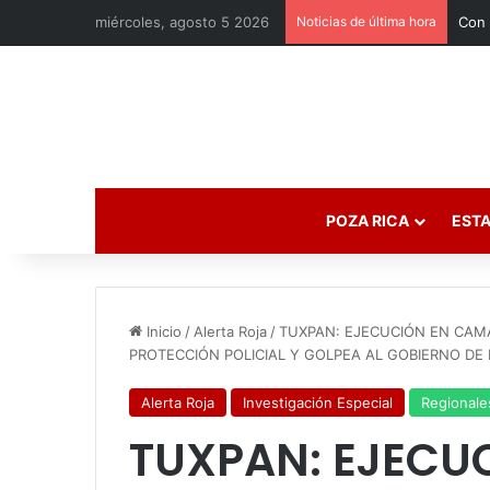
miércoles, agosto 5 2026
Noticias de última hora
POZA RICA
ESTA
Inicio
/
Alerta Roja
/
TUXPAN: EJECUCIÓN EN CAM
PROTECCIÓN POLICIAL Y GOLPEA AL GOBIERNO DE 
Alerta Roja
Investigación Especial
Regionale
TUXPAN: EJECU