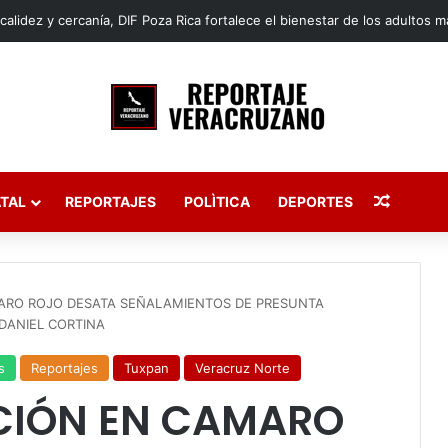
Publica
TAL
REPORTAJES
POLÌTICA
DEPORTES
ARO ROJO DESATA SEÑALAMIENTOS DE PRESUNTA
DANIEL CORTINA
s
Reportajes
Tuxpan
Veracruz Norte
CIÓN EN CAMARO