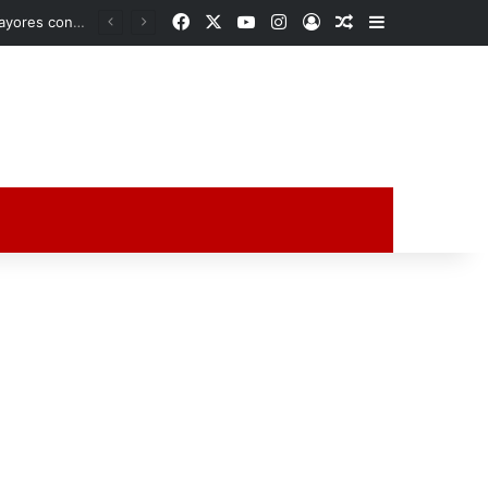
Facebook
X
YouTube
Instagram
Acceso
Publicación al a
Barra lateral
«No ando huyendo, soy inocente»: alcalde de Úrsulo Galván enfrenta sesión clave por su desafuero
ción al azar