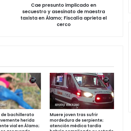
Cae presunto implicado en
taxista
en
secuestro y asesinato de maestra
Álamo;
taxista en Álamo; Fiscalía aprieta el
Fiscalía
cerco
aprieta
el
cerco
 de bachillerato
Muere joven tras sufrir
avemente herida
mordedura de serpiente;
ente vial en Álamo;
atención médica tardía