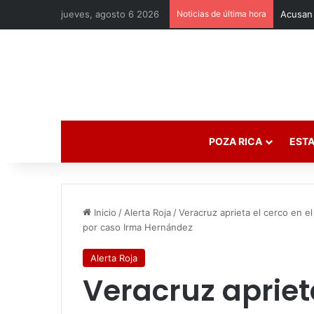
jueves, agosto 6 2026
Noticias de última hora
POZA RICA
ESTA
Inicio
/
Alerta Roja
/
Veracruz aprieta el cerco en e
por caso Irma Hernández
Alerta Roja
Veracruz aprieta