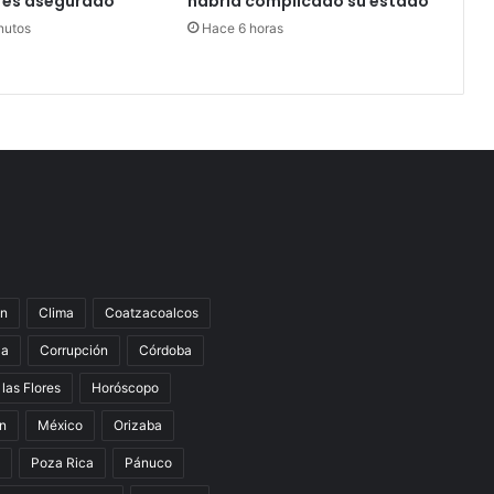
 es asegurado
habría complicado su estado
nutos
Hace 6 horas
n
Clima
Coatzacoalcos
la
Corrupción
Córdoba
 las Flores
Horóscopo
án
México
Orizaba
Poza Rica
Pánuco