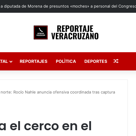
Publica
TAL
REPORTAJES
POLÌTICA
DEPORTES
l norte: Rocío Nahle anuncia ofensiva coordinada tras captura
 el cerco en el