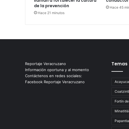
llaman a fortalecer la cultura
conductor
de la prevención
Hace 45 mi
Hace 21 minutos
Temas
Reportaje Veracruzano
Información oportuna y al momento
Contáctenos en redes sociales:
Facebook Reportaje Veracruzano
Acayuca
Coatzint
Fortín de
Minatitl
Papantla