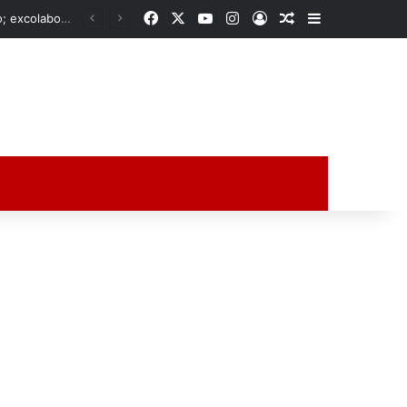
Facebook
X
YouTube
Instagram
Acceso
Publicación al a
Barra lateral
Acusan a diputada de Morena de presuntos «moches» a personal del Congreso; excolaborador hace denuncia pública
ción al azar