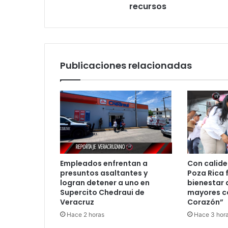
red
recursos
de
abusos,
favoritismos
y
manejo
Publicaciones relacionadas
irregular
de
recursos
Empleados enfrentan a
Con calide
presuntos asaltantes y
Poza Rica 
logran detener a uno en
bienestar 
Supercito Chedraui de
mayores c
Veracruz
Corazón”
Hace 2 horas
Hace 3 hor