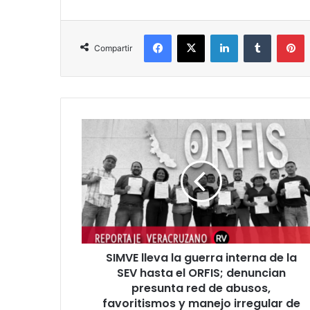
Facebook
X
LinkedIn
Tumblr
P
Compartir
SIMVE
lleva
la
guerra
interna
de
la
SEV
hasta
SIMVE lleva la guerra interna de la
el
ORFIS;
SEV hasta el ORFIS; denuncian
denuncian
presunta red de abusos,
presunta
favoritismos y manejo irregular de