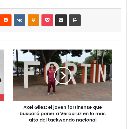
interest
Reddit
VKontakte
Odnoklassniki
Pocket
Compartir por correo electrónico
Imprimir
Axel
Giles:
el
joven
fortinense
que
buscará
poner
a
Axel Giles: el joven fortinense que
Veracruz
en
buscará poner a Veracruz en lo más
lo
alto del taekwondo nacional
más