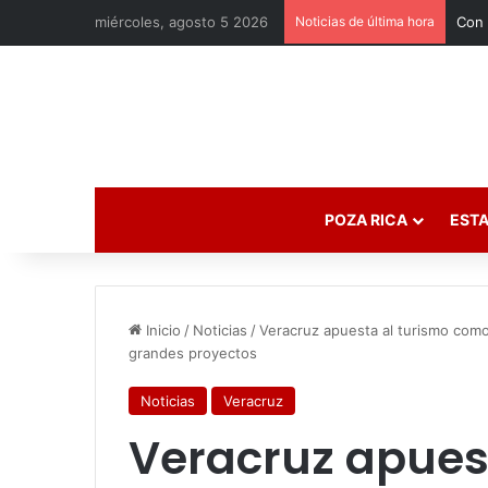
miércoles, agosto 5 2026
Noticias de última hora
POZA RICA
ESTA
Inicio
/
Noticias
/
Veracruz apuesta al turismo como
grandes proyectos
Noticias
Veracruz
Veracruz apues