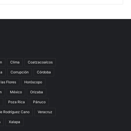
n
Clima
Coatzacoalcos
la
Corrupción
Córdoba
 las Flores
Horóscopo
án
México
Orizaba
Poza Rica
Pánuco
de Rodríguez Cano
Veracruz
a
Xalapa