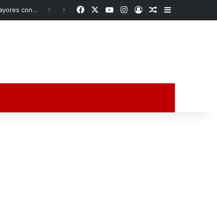
Facebook
X
YouTube
Instagram
Acceso
Publicación al a
Barra lateral
«No ando huyendo, soy inocente»: alcalde de Úrsulo Galván enfrenta sesión clave por su desafuero
ción al azar