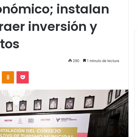
nómico; instalan
raer inversión y
tos
290
1 minuto de lectura
VKontakte
Odnoklassniki
Pocket