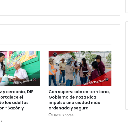
alto
del
taekwondo
nacional
z y cercanía, DIF
Con supervisión en territorio,
fortalece el
Gobierno de Poza Rica
de los adultos
impulsa una ciudad más
on “Sazón y
ordenada y segura
Hace 6 horas
as