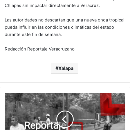
Chiapas sin impactar directamente a Veracruz.
Las autoridades no descartan que una nueva onda tropical
pueda influir en las condiciones climáticas del estado
durante este fin de semana.
Redacción Reportaje Veracruzano
Xalapa
La
muerte
lo
alcanzó
frente
al