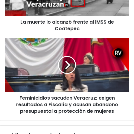
IMSS
de
Coatepec
La muerte lo alcanzó frente al IMSS de
Coatepec
Feminicidios
sacuden
Veracruz;
exigen
resultados
a
Fiscalía
y
acusan
Feminicidios sacuden Veracruz; exigen
abandono
presupuestal
resultados a Fiscalía y acusan abandono
a
presupuestal a protección de mujeres
protección
de
mujeres