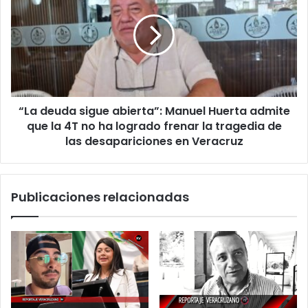
heredados
sigue
del
abierta”:
pasado
Manuel
Huerta
admite
que
la
“La deuda sigue abierta”: Manuel Huerta admite
4T
no
que la 4T no ha logrado frenar la tragedia de
ha
las desapariciones en Veracruz
logrado
frenar
la
Publicaciones relacionadas
tragedia
de
las
desapariciones
en
Veracruz