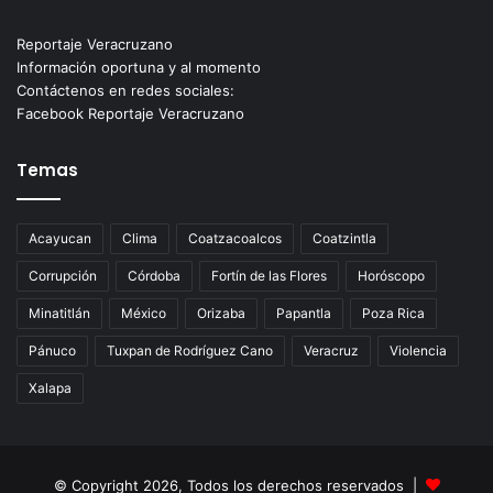
Reportaje Veracruzano
Información oportuna y al momento
Contáctenos en redes sociales:
Facebook Reportaje Veracruzano
Temas
Acayucan
Clima
Coatzacoalcos
Coatzintla
Corrupción
Córdoba
Fortín de las Flores
Horóscopo
Minatitlán
México
Orizaba
Papantla
Poza Rica
Pánuco
Tuxpan de Rodríguez Cano
Veracruz
Violencia
Xalapa
© Copyright 2026, Todos los derechos reservados |