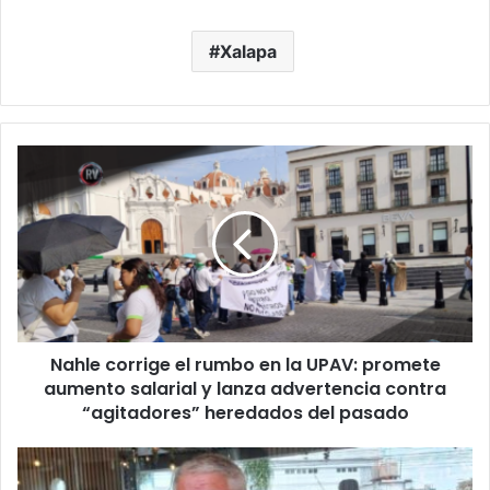
Xalapa
Nahle
corrige
el
rumbo
en
la
UPAV:
promete
aumento
Nahle corrige el rumbo en la UPAV: promete
salarial
y
aumento salarial y lanza advertencia contra
lanza
“agitadores” heredados del pasado
advertencia
contra
“La
“agitadores”
deuda